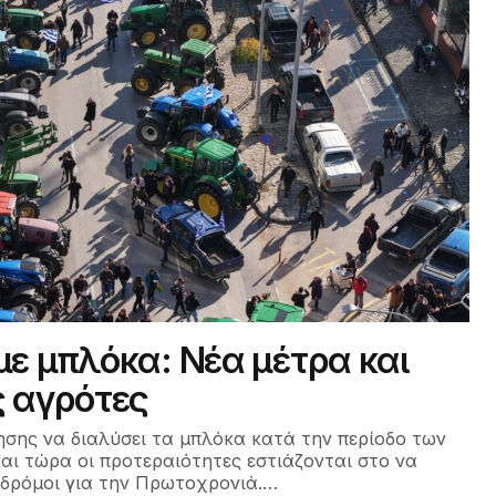
ε μπλόκα: Νέα μέτρα και
ς αγρότες
σης να διαλύσει τα μπλόκα κατά την περίοδο των
αι τώρα οι προτεραιότητες εστιάζονται στο να
 δρόμοι για την Πρωτοχρονιά.…