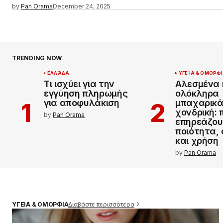
by
Pan Orama
December 24, 2025
TRENDING NOW
ΕΛΛΆΔΑ
ΥΓΕΊΑ & ΟΜΟΡΦ
Τι ισχύει για την
Αλεσμένα 
εγγύηση πληρωμής
ολόκληρα
για αποφυλάκιση
μπαχαρικά
χονδρική:
by
Pan Orama
επηρεάζου
ποιότητα,
και χρήση
by
Pan Orama
Διαβάστε περισσότερα
ΥΓΕΙΑ & ΟΜΟΡΦΙΑ