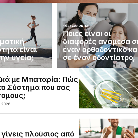
ΘΕΣΣΑΛΟΝΊΚΗ
Ποιες είναι οι
ωματική
διαφορές ανάμεσα σ
τητα είναι
έναν ορθοδοντικό κα
την υγεία;
σε έναν οδοντίατρο;
κά με Μπαταρία: Πώς
 το Σύστημα που σας
νομους;
, 2026
 γίνεις πλούσιος από