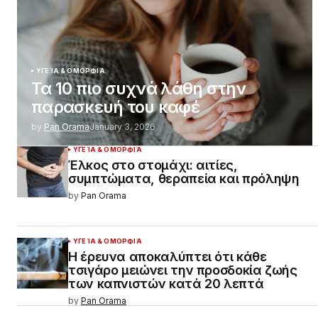
ΥΓΕΊΑ & ΟΜΟΡΦΙΆ
Τα 10 πιο συχνά λάθη στην
παρασκευή του καφέ
by
Pan Orama
January 3, 2026
ΥΓΕΊΑ & ΟΜΟΡΦΙΆ
Έλκος στο στομάχι: αιτίες,
συμπτώματα, θεραπεία και πρόληψη
by
Pan Orama
ΥΓΕΊΑ & ΟΜΟΡΦΙΆ
Η έρευνα αποκαλύπτει ότι κάθε
τσιγάρο μειώνει την προσδοκία ζωής
των καπνιστών κατά 20 λεπτά
by
Pan Orama