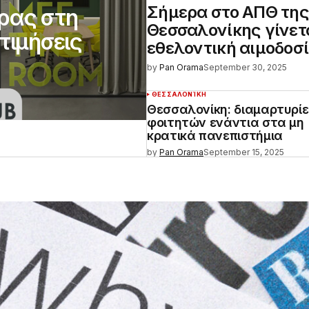
Σήμερα στο ΑΠΘ τη
δρας στη
Θεσσαλονίκης γίνετ
τιμήσεις
εθελοντική αιμοδοσ
by
Pan Orama
September 30, 2025
ΘΕΣΣΑΛΟΝΊΚΗ
Θεσσαλονίκη: διαμαρτυρί
φοιτητών ενάντια στα μη
κρατικά πανεπιστήμια
by
Pan Orama
September 15, 2025