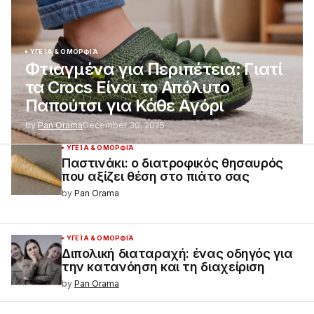
ΥΓΕΊΑ & ΟΜΟΡΦΙΆ
Φτιαγμένα για Περιπέτεια: Γιατί
τα Crocs Είναι το Απόλυτο
Παπούτσι για Κάθε Αγόρι
by
Pan Orama
December 30, 2025
ΥΓΕΊΑ & ΟΜΟΡΦΙΆ
Παστινάκι: ο διατροφικός θησαυρός
που αξίζει θέση στο πιάτο σας
by
Pan Orama
ΥΓΕΊΑ & ΟΜΟΡΦΙΆ
Διπολική διαταραχή: ένας οδηγός για
την κατανόηση και τη διαχείριση
by
Pan Orama