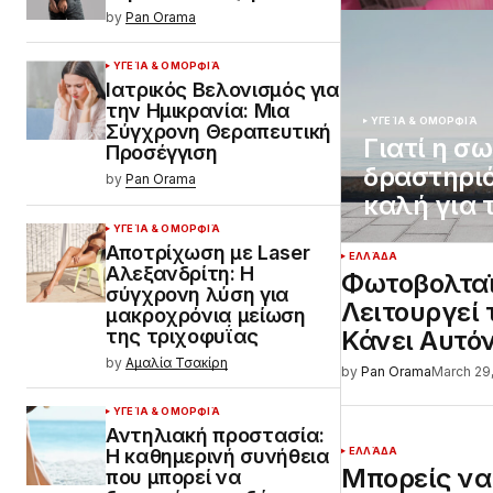
by
Pan Orama
ΥΓΕΊΑ & ΟΜΟΡΦΙΆ
Ιατρικός Βελονισμός για
την Ημικρανία: Μια
ΥΓΕΊΑ & ΟΜΟΡΦΙΆ
Σύγχρονη Θεραπευτική
Γιατί η σ
Προσέγγιση
δραστηριό
by
Pan Orama
καλή για 
ΥΓΕΊΑ & ΟΜΟΡΦΙΆ
Αποτρίχωση με Laser
ΕΛΛΆΔΑ
Αλεξανδρίτη: Η
Φωτοβολταϊ
σύγχρονη λύση για
Λειτουργεί
μακροχρόνια μείωση
της τριχοφυΐας
Κάνει Αυτό
by
Αμαλία Τσακίρη
by
Pan Orama
March 29
ΥΓΕΊΑ & ΟΜΟΡΦΙΆ
Αντηλιακή προστασία:
Η καθημερινή συνήθεια
ΕΛΛΆΔΑ
Μπορείς να
που μπορεί να