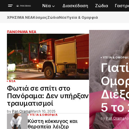
Νέα
Διασκέδαση
Ζώδια
Γαστρ
ΧΡΗΣΙΜΑ ΝΕΑ
Κόσμος
Ζώδια
Νέα
Υγεία & Ομορφιά
ΠΑΝΟΡΑΜΑ ΝΕΑ
ΥΓΕΊΑ & ΟΜΟΡΦΙ
Γιατ
Ομορ
ΝΈΑ
Φωτιά σε σπίτι στο
Διέξ
Πανόραμα: Δεν υπήρξαν
τραυματισμοί
5 το
by
Pan Orama
March 10, 2025
ΥΓΕΊΑ & ΟΜΟΡΦΙΆ
by
Pan Orama
Ap
Κύστη κόκκυγος και
θεραπεία λέιζερ