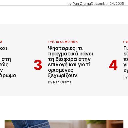
by
Pan Orama
December 24, 2025
ΙΆ
ΥΓΕΊΑ & ΟΜΟΡΦΙΆ
Υ
και
Ψησταριές: τι
Γ
πραγματικά κάνει
ε
 στη
τη διαφορά στην
π
 πώς
επιλογή και γιατί
γ
ν
ορισμένες
ε
 άρωμα
ξεχωρίζουν
by
by
Pan Orama