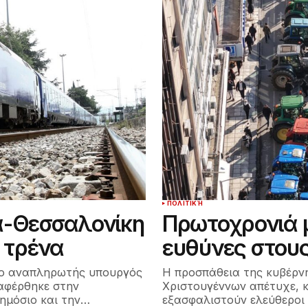
ΠΟΛΙΤΙΚΉ
α-Θεσσαλονίκη
Πρωτοχρονιά μ
 τρένα
ευθύνες στου
 ο αναπληρωτής υπουργός
Η προσπάθεια της κυβέρνη
αφέρθηκε στην
Χριστουγέννων απέτυχε, κ
ημόσιο και την…
εξασφαλιστούν ελεύθεροι