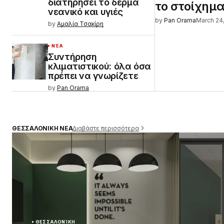
διατηρήσει το δέρμα
το στοίχημα
νεανικό και υγιές
by
Pan Orama
March 24
by
Αμαλία Τσακίρη
ΝΈΑ
Συντήρηση
κλιματιστικού: όλα όσα
πρέπει να γνωρίζετε
by
Pan Orama
Διαβάστε περισσότερα
ΘΕΣΣΑΛΟΝΙΚΗ ΝΕΑ
ΘΕΣΣΑΛΟΝΊΚΗ