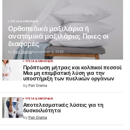
ΥΓΕΊΑ & ΟΜΟΡΦΙΆ
Ορθοπεδικά μαξιλάρια ή
ανατομικά μαξιλάρια; Ποιες οι
διαφορές
by
Pan Orama
November 3, 2025
ΥΓΕΊΑ & ΟΜΟΡΦΙΆ
Πρόπτωση μήτρας και κολπικοί πεσσοί:
Μια μη επεμβατική λύση για την
υποστήριξη των πυελικών οργάνων
by
Pan Orama
ΥΓΕΊΑ & ΟΜΟΡΦΙΆ
Αποτελεσματικές λύσεις για τη
δυσκοιλιότητα
by
Pan Orama