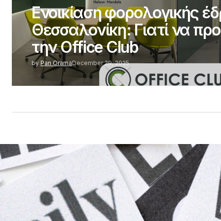
Ενοικίαση φορολογικής έ
Θεσσαλονίκη: Γιατί να προ
την Office Club
by
Pan Orama
December 29, 2025