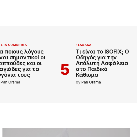
ΓΕΊΑ & ΟΜΟΡΦΙΆ
ΕΛΛΆΔΑ
ια ποιους λόγους
Τι είναι το ISOFIX; Ο
ίναι σημαντικοί οι
Οδηγός για την
αππούδες και οι
Απόλυτη Ασφάλεια
ιαγιάδες για τα
στο Παιδικό
γγόνια τους
Κάθισμα
Pan Orama
by
Pan Orama