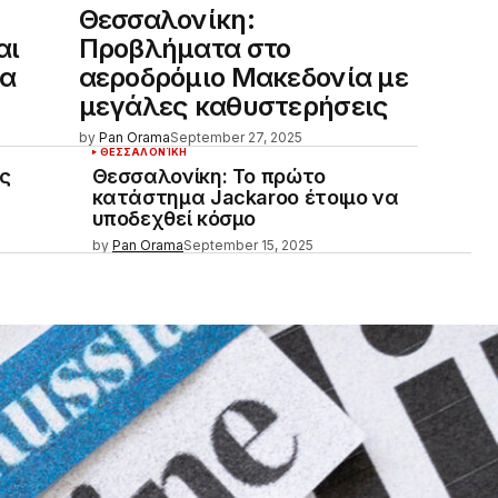
ς
Θεσσαλονίκη:
αι
Προβλήματα στο
ία
αεροδρόμιο Μακεδονία με
μεγάλες καθυστερήσεις
by
Pan Orama
September 27, 2025
ΘΕΣΣΑΛΟΝΊΚΗ
ες
Θεσσαλονίκη: Το πρώτο
κατάστημα Jackaroo έτοιμο να
υποδεχθεί κόσμο
by
Pan Orama
September 15, 2025