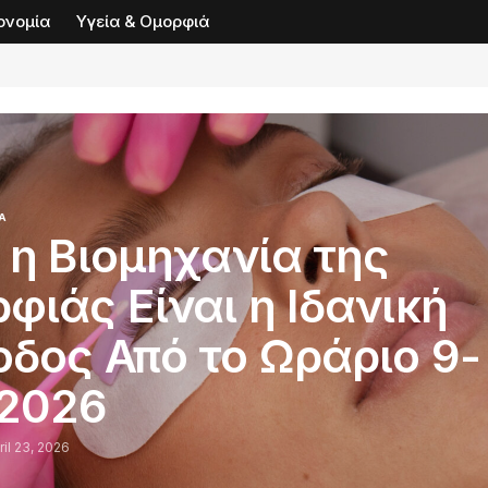
ονομία
Υγεία & Ομορφιά
Ά
ί η Βιομηχανία της
φιάς Είναι η Ιδανική
οδος Από το Ωράριο 9-
 2026
ril 23, 2026