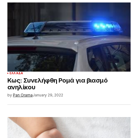
ΕΛΛΆΔΑ
Κως: Συνελήφθη Ρομά για βιασμό
ανηλίκου
by
Pan Orama
January 29, 2022