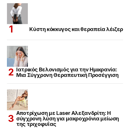
Κύστη κόκκυγος και θεραπεία λέιζερ
Ιατρικός Βελονισμός για την Ημικρανία:
Μια Σύγχρονη Θεραπευτική Προσέγγιση
Αποτρίχωση με Laser Αλεξανδρίτη: Η
σύγχρονη λύση για μακροχρόνια μείωση
της τριχοφυΐας