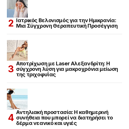
Ιατρικός Βελονισμός για την Ημικρανία:
Μια Σύγχρονη Θεραπευτική Προσέγγιση
Αποτρίχωση με Laser Αλεξανδρίτη: Η
σύγχρονη λύση για μακροχρόνια μείωση
της τριχοφυΐας
Αντηλιακή προστασία: Η καθημερινή
συνήθεια που μπορεί να διατηρήσει το
δέρμα νεανικό και υγιές