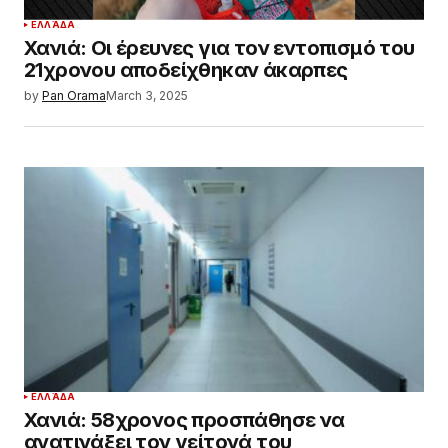
ΕΛΛΆΔΑ
Χανιά: Οι έρευνες για τον εντοπισμό του
21χρονου αποδείχθηκαν άκαρπες
by
Pan Orama
March 3, 2025
ΕΛΛΆΔΑ
Χανιά: 58χρονος προσπάθησε να
ανατινάξει τον γείτονά του