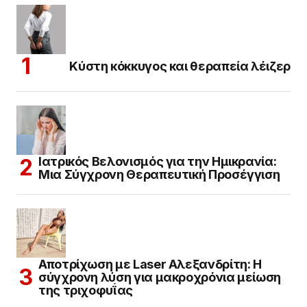
Κύστη κόκκυγος και θεραπεία λέιζερ
Ιατρικός Βελονισμός για την Ημικρανία:
Μια Σύγχρονη Θεραπευτική Προσέγγιση
Αποτρίχωση με Laser Αλεξανδρίτη: Η
σύγχρονη λύση για μακροχρόνια μείωση
της τριχοφυΐας