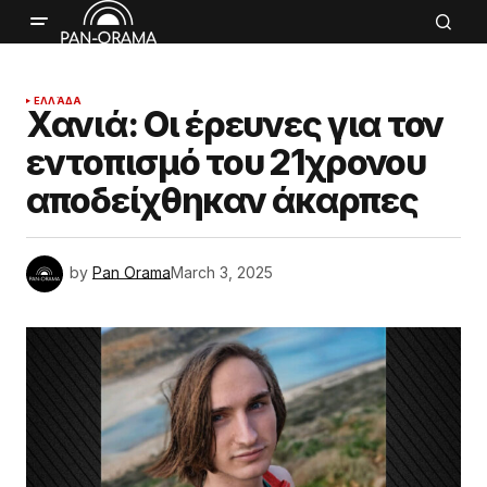
ΕΛΛΆΔΑ
Χανιά: Οι έρευνες για τον
εντοπισμό του 21χρονου
αποδείχθηκαν άκαρπες
by
Pan Orama
March 3, 2025