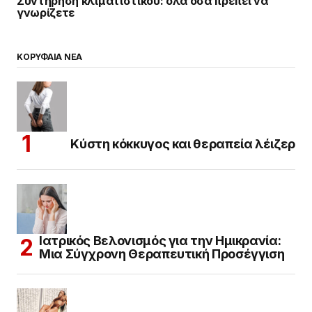
Συντήρηση κλιματιστικού: όλα όσα πρέπει να
γνωρίζετε
ΚΟΡΥΦΑΙΑ ΝΕΑ
Κύστη κόκκυγος και θεραπεία λέιζερ
Ιατρικός Βελονισμός για την Ημικρανία:
Μια Σύγχρονη Θεραπευτική Προσέγγιση