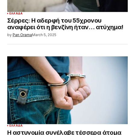
ΕΛΛΆΔΑ
Σέρρες: Η αδερφή του 55χρονου
αναφέρει ότι η βενζίνη ήταν… ατύχημα!
by
Pan Orama
March 5, 2025
ΕΛΛΆΔΑ
Η αστυνομία συνέλαβε τέσσερα άτομα