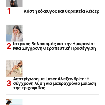
Κύστη κόκκυγος και θεραπεία λέιζερ
Ιατρικός Βελονισμός για την Ημικρανία:
Μια Σύγχρονη Θεραπευτική Προσέγγιση
Αποτρίχωση με Laser Αλεξανδρίτη: Η
σύγχρονη λύση για μακροχρόνια μείωση
της τριχοφυΐας