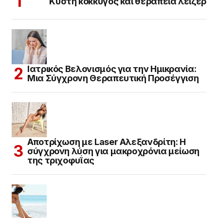
Κύστη κόκκυγος και θεραπεία λέιζερ
Ιατρικός Βελονισμός για την Ημικρανία:
Μια Σύγχρονη Θεραπευτική Προσέγγιση
Αποτρίχωση με Laser Αλεξανδρίτη: Η
σύγχρονη λύση για μακροχρόνια μείωση
της τριχοφυΐας