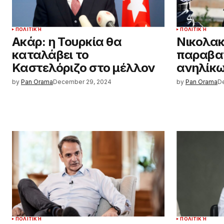
ΠΟΛΙΤΙΚΉ
ΠΟΛΙΤΙΚΉ
Ακάρ: η Τουρκία θα
Νικολακ
καταλάβει το
παραβα
Καστελόριζο στο μέλλον
ανηλίκ
by
Pan Orama
December 29, 2024
by
Pan Orama
D
ΠΟΛΙΤΙΚΉ
ΠΟΛΙΤΙΚΉ