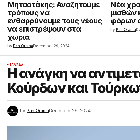
Μητσοτάκης: Αναζητούμε
Νέα χρο
τρόπους να
μισθών 
ενθαρρύνουμε τους νέους
φόρων σ
να επιστρέψουν στα
by
Pan Orama
D
χωριά
by
Pan Orama
December 29, 2024
ΕΛΛΆΔΑ
Η ανάγκη να αντιμετ
Κούρδων και Τούρκω
by
Pan Orama
December 29, 2024