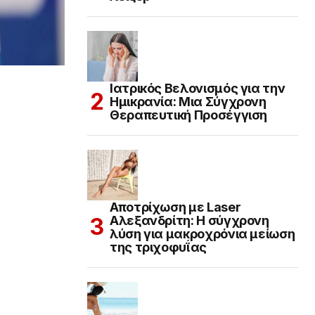
Ιατρικός Βελονισμός για την
Ημικρανία: Μια Σύγχρονη
Θεραπευτική Προσέγγιση
Αποτρίχωση με Laser
Αλεξανδρίτη: Η σύγχρονη
λύση για μακροχρόνια μείωση
της τριχοφυΐας