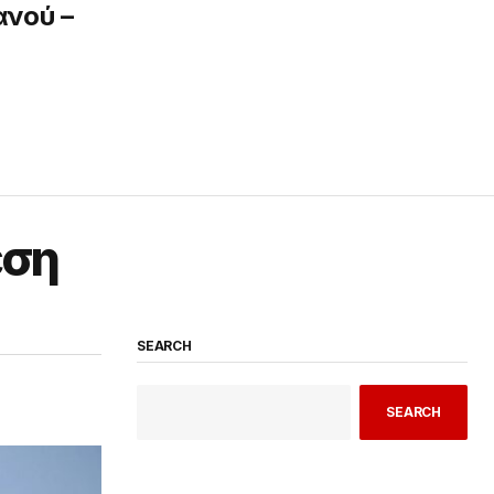
νού –
έση
SEARCH
SEARCH