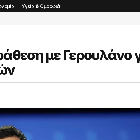
ονομία
Υγεία & Ομορφιά
ράθεση με Γερουλάνο 
ών