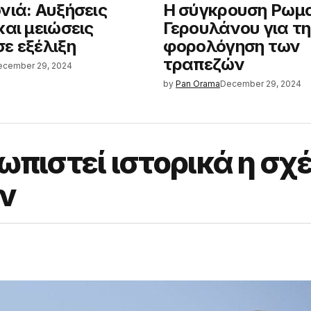
νιά: Αυξήσεις
Η σύγκρουση Ρωμα
και μειώσεις
Γερουλάνου για τη
ε εξέλιξη
φορολόγηση των
τραπεζών
ecember 29, 2024
by
Pan Orama
December 29, 2024
ωπιστεί ιστορικά η σχ
ν