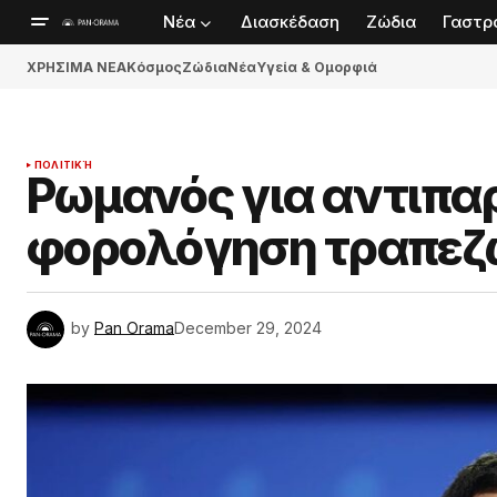
Νέα
Διασκέδαση
Ζώδια
Γαστρ
ΧΡΗΣΙΜΑ ΝΕΑ
Κόσμος
Ζώδια
Νέα
Υγεία & Ομορφιά
ΠΟΛΙΤΙΚΉ
Ρωμανός για αντιπα
φορολόγηση τραπεζ
by
Pan Orama
December 29, 2024