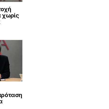
τοχή
 χωρίς
α
πρόταση
α