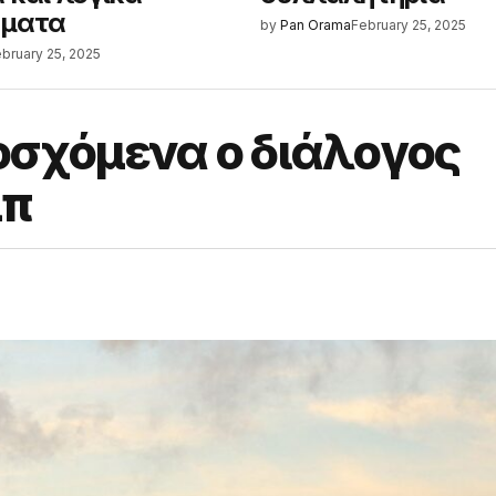
ήματα
by
Pan Orama
February 25, 2025
bruary 25, 2025
οσχόμενα ο διάλογος
μπ