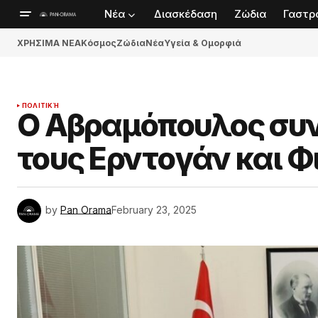
Νέα
Διασκέδαση
Ζώδια
Γαστρ
ΧΡΗΣΙΜΑ ΝΕΑ
Κόσμος
Ζώδια
Νέα
Υγεία & Ομορφιά
ΠΟΛΙΤΙΚΉ
Ο Αβραμόπουλος συν
τους Ερντογάν και Φ
by
Pan Orama
February 23, 2025