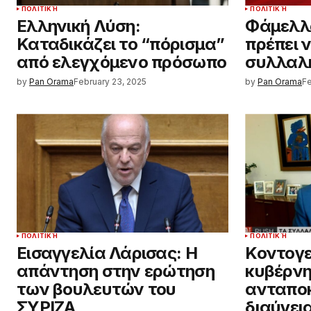
ΠΟΛΙΤΙΚΉ
ΠΟΛΙΤΙΚΉ
Ελληνική Λύση:
Φάμελλο
Καταδικάζει το “πόρισμα”
πρέπει ν
από ελεγχόμενο πρόσωπο
συλλαλη
by
Pan Orama
February 23, 2025
by
Pan Orama
Fe
ΠΟΛΙΤΙΚΉ
ΠΟΛΙΤΙΚΉ
Εισαγγελία Λάρισας: Η
Κοντογε
απάντηση στην ερώτηση
κυβέρνη
των βουλευτών του
ανταποκ
ΣΥΡΙΖΑ
διαύγεια