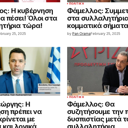
ΠΟΛΙΤΙΚΉ
ς: Η κυβέρνηση
Φάμελλος: Συμμε
α πέσει! Όλοι στα
στα συλλαλητήρια
τήρια τώρα!
κομματικά σήματ
bruary 25, 2025
by
Pan Orama
February 25, 2025
ΠΟΛΙΤΙΚΉ
ώργης: Η
Φάμελλος: Θα
ση πρέπει να
συζητήσουμε την 
ρίνεται με
δυσπιστίας μετά τ
 και λογικά
συλλαλητήρια