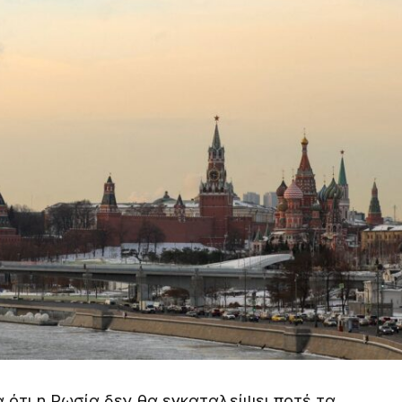
 ότι η Ρωσία δεν θα εγκαταλείψει ποτέ τα