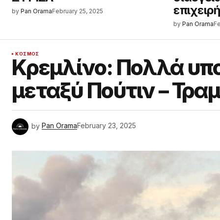
επιχειρ
by
Pan Orama
February 25, 2025
by
Pan Orama
Fe
ΚΌΣΜΟΣ
Κρεμλίνο: Πολλά υπ
μεταξύ Πούτιν – Τρα
by
Pan Orama
February 23, 2025