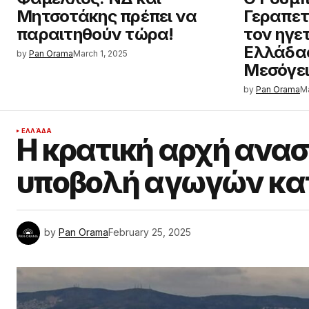
Μητσοτάκης πρέπει να
Γεραπετ
παραιτηθούν τώρα!
τον ηγε
Ελλάδας
by
Pan Orama
March 1, 2025
Μεσόγε
by
Pan Orama
Ma
ΕΛΛΆΔΑ
Η κρατική αρχή ανασ
υποβολή αγωγών κατ
by
Pan Orama
February 25, 2025