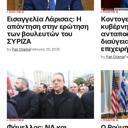
ΠΟΛΙΤΙΚΉ
ΠΟΛΙΤΙΚΉ
Εισαγγελία Λάρισας: Η
Κοντογε
απάντηση στην ερώτηση
κυβέρνη
των βουλευτών του
ανταποκ
ΣΥΡΙΖΑ
διαύγεια
επιχειρ
by
Pan Orama
February 25, 2025
by
Pan Orama
Fe
ΠΟΛΙΤΙΚΉ
ΠΟΛΙΤΙΚΉ
Φάμελλος: ΝΔ και
Ο Ρούμπι