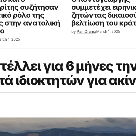
ρίτης συζήτησαν
συμμετέχει ειρηνι
τικό ρόλο της
ζητώντας δικαιοσύ
 στην ανατολική
βελτίωση του κρά
ιο
by
Pan Orama
March 1, 2025
rch 1, 2025
τέλλει για 6 μήνες τη
ά ιδιοκτητών για ακί