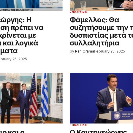
ΠΟΛΙΤΙΚΉ
ώργης: Η
Φάμελλος: Θα
ση πρέπει να
συζητήσουμε την 
ρίνεται με
δυσπιστίας μετά τ
 και λογικά
συλλαλητήρια
ήματα
by
Pan Orama
February 25, 2025
bruary 25, 2025
ΠΟΛΙΤΙΚΉ
ο και ο
Ο Κοντογεώργης