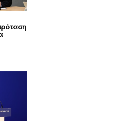
πρόταση
α