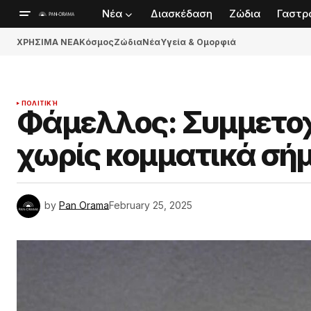
Νέα
Διασκέδαση
Ζώδια
Γαστρ
ΧΡΗΣΙΜΑ ΝΕΑ
Κόσμος
Ζώδια
Νέα
Υγεία & Ομορφιά
ΠΟΛΙΤΙΚΉ
Φάμελλος: Συμμετο
χωρίς κομματικά σή
by
Pan Orama
February 25, 2025