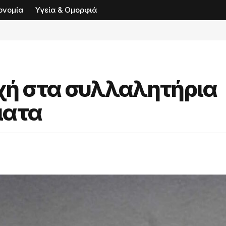
ονομία
Υγεία & Ομορφιά
χή στα συλλαλητήρια
ματα