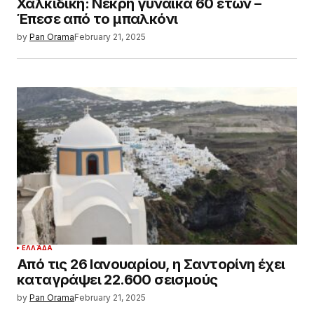
Χαλκιδική: Νεκρή γυναίκα 60 ετών –
Έπεσε από το μπαλκόνι
by
Pan Orama
February 21, 2025
ΕΛΛΆΔΑ
Από τις 26 Ιανουαρίου, η Σαντορίνη έχει
καταγράψει 22.600 σεισμούς
by
Pan Orama
February 21, 2025