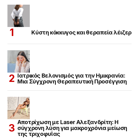
Κύστη κόκκυγος και θεραπεία λέιζερ
Ιατρικός Βελονισμός για την Ημικρανία:
Μια Σύγχρονη Θεραπευτική Προσέγγιση
Αποτρίχωση με Laser Αλεξανδρίτη: Η
σύγχρονη λύση για μακροχρόνια μείωση
της τριχοφυΐας