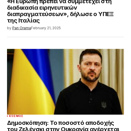
«Η Ευρώπη πρέπει να συμμετέχει στη
διαδικασία ειρηνευτικών
διαπραγματεύσεων», δήλωσε ο ΥΠΕΞ
της Ιταλίας
by
Pan Orama
February 21, 2025
ΚΌΣΜΟΣ
Δημοσκόπηση: Το ποσοστό αποδοχής
του Ζελένσκι στην Ουκρανία ανέρχεται