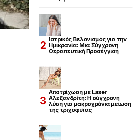
Ιατρικός Βελονισμός για την
Ημικρανία: Μια Σύγχρονη
Θεραπευτική Προσέγγιση
Αποτρίχωση με Laser
Αλεξανδρίτη: Η σύγχρονη
λύση για μακροχρόνια μείωση
της τριχοφυΐας