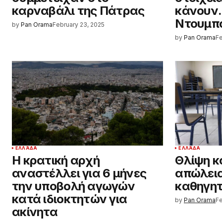
καρναβάλι της Πάτρας
κάνουν…
Ντουμπά
by
Pan Orama
February 23, 2025
by
Pan Orama
Fe
ΕΛΛΆΔΑ
ΕΛΛΆΔΑ
Η κρατική αρχή
Θλίψη κα
αναστέλλει για 6 μήνες
απώλει
την υποβολή αγωγών
καθηγη
κατά ιδιοκτητών για
by
Pan Orama
Fe
ακίνητα