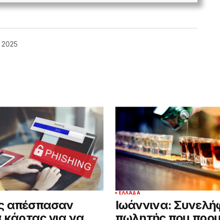
, 2025
ΕΛΛΆΔΑ
ς απέσπασαν
Ιωάννινα: Συνελή
α κάρτας για να
πωλητής που προ