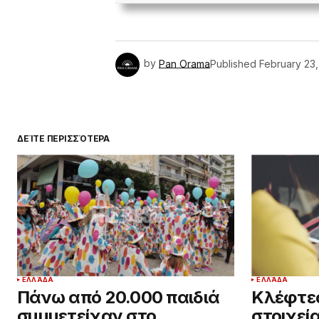
by
Pan Orama
Published
February 23
ΔΕΊΤΕ ΠΕΡΙΣΣΌΤΕΡΑ
ΕΛΛΆΔΑ
ΕΛΛΆΔΑ
Πάνω από 20.000 παιδιά
Κλέφτε
συμμετείχαν στο
στοιχεί