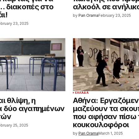
 διακοπές στο
αλκοόλ σε ανήλικ
ι!
by
Pan Orama
February 23, 2025
bruary 23, 2025
ΕΛΛΆΔΑ
ι θλίψη, η
Αθήνα: Εργαζόμεν
α δύο αγαπημένων
μαζεύουν τα σκου
τών
που αφήσαν πίσω 
κουκουλοφόροι
bruary 25, 2025
by
Pan Orama
March 1, 2025