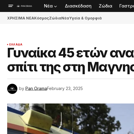
Νέα
Διασκέδαση
Ζώδια
Γαστρ
ΧΡΗΣΙΜΑ ΝΕΑ
Κόσμος
Ζώδια
Νέα
Υγεία & Ομορφιά
ΕΛΛΆΔΑ
Γυναίκα 45 ετών αν
σπίτι της στη Μαγνη
by
Pan Orama
February 23, 2025