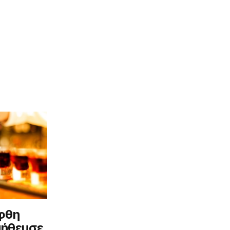
φθη
μήθευσε