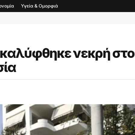
ονομία
Υγεία & Ομορφιά
ακαλύφθηκε νεκρή στο
σία