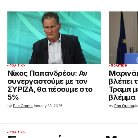
ΠΟΛΙΤΙΚΉ
ΠΟΛΙΤΙΚΉ
Νίκος Παπανδρέου: Αν
Μαρινάκ
συνεργαστούμε με τον
βλέπει 
ΣΥΡΙΖΑ, θα πέσουμε στο
Τραμπ μ
5%
βλέμμα
by
Pan Orama
January 18, 2025
by
Pan Orama
Ja
ΠΟΛΙΤΙΚΉ