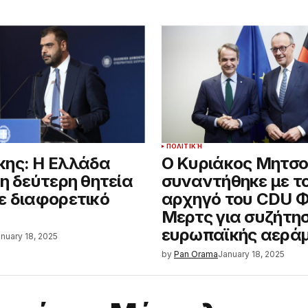
ΠΟΛΙΤΙΚΉ
ης: Η Ελλάδα
Ο Κυριάκος Μητσ
τη δεύτερη θητεία
συναντήθηκε με τ
ε διαφορετικό
αρχηγό του CDU Φ
Μερτς για συζήτη
ευρωπαϊκής αερά
nuary 18, 2025
by
Pan Orama
January 18, 2025