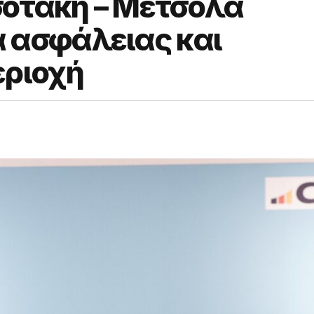
οτάκη – Μέτσολα
 ασφάλειας και
εριοχή