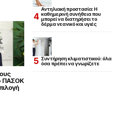
Αντηλιακή προστασία: Η
καθημερινή συνήθεια που
μπορεί να διατηρήσει το
δέρμα νεανικό και υγιές
Συντήρηση κλιματιστικού: όλα
όσα πρέπει να γνωρίζετε
σους
ο ΠΑΣΟΚ
επιλογή