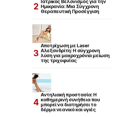
Ιατρικός Βελονισμός για την
Ημικρανία: Μια Σύγχρονη
Θεραπευτική Προσέγγιση
Αποτρίχωση με Laser
Αλεξανδρίτη: Η σύγχρονη
λύση για μακροχρόνια μείωση
της τριχοφυΐας
Αντηλιακή προστασία: Η
καθημερινή συνήθεια που
μπορεί να διατηρήσει το
δέρμα νεανικό και υγιές