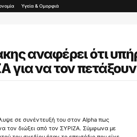
ονομία
Υγεία & Ομορφιά
κης αναφέρει ότι υπή
ΖΑ για να τον πετάξουν
υψε σε συνέντευξή του στον Alpha πως
να τον διώξει από τον ΣΥΡΙΖΑ. Σύμφωνα με
τού του σχεδίου ήταν το επεισόδιο που είχε