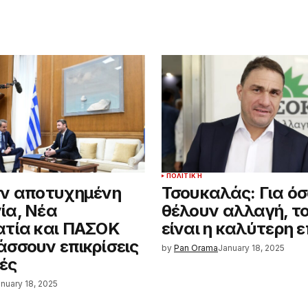
ΠΟΛΙΤΙΚΉ
ην αποτυχημένη
Τσουκαλάς: Για ό
ία, Νέα
θέλουν αλλαγή, τ
τία και ΠΑΣΟΚ
είναι η καλύτερη 
σσουν επικρίσεις
by
Pan Orama
January 18, 2025
μές
nuary 18, 2025