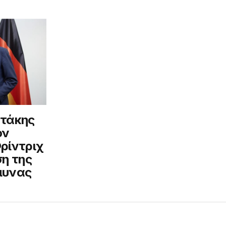
οτάκης
ον
ρίντριχ
ση της
μυνας