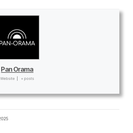
Pan Orama
Website
|
+ posts
2025