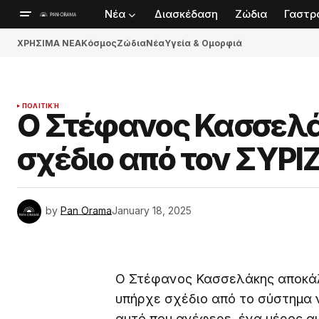
Νέα
Διασκέδαση
Ζώδια
Γαστρ
ΧΡΗΣΙΜΑ ΝΕΑ
Κόσμος
Ζώδια
Νέα
Υγεία & Ομορφιά
ΠΟΛΙΤΙΚΉ
Ο Στέφανος Κασσελά
σχέδιο από τον ΣΥΡΙ
by
Pan Orama
January 18, 2025
Ο Στέφανος Κασσελάκης αποκάλ
υπήρχε σχέδιο από το σύστημα 
αυτό που ανέφερε, ένα μέρος αυ