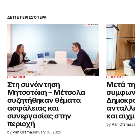
ΔΕΊΤΕ ΠΕΡΙΣΣΌΤΕΡΑ
ΠΟΛΙΤΙΚΉ
ΠΟΛΙΤΙΚΉ
Στη συνάντηση
Μετά τ
Μητσοτάκη – Μέτσολα
συμφων
συζητήθηκαν θέματα
Δημοκρα
ασφάλειας και
ανταλλά
συνεργασίας στην
και αιχ
περιοχή
by
Pan Orama
Ja
by
Pan Orama
January 18, 2025