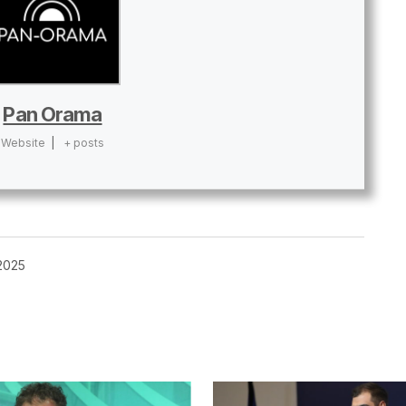
Pan Orama
Website
|
+ posts
2025