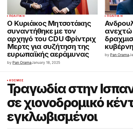
ΠΟΛΙΤΙΚΉ
ΠΟΛΙΤΙΚΉ
Ο Κυριάκος Μητσοτάκης
Ανδρουλ
συναντήθηκε με τον
ανεχτώ 
αρχηγό του CDU Φρίντριχ
δραχμισ
Μερτς για συζήτηση της
κυβέρνη
ευρωπαϊκής αεράμυνας
by
Pan Orama
Ja
by
Pan Orama
January 18, 2025
ΚΌΣΜΟΣ
Τραγωδία στην Ισπαν
σε χιονοδρομικό κέντ
εγκλωβισμένοι