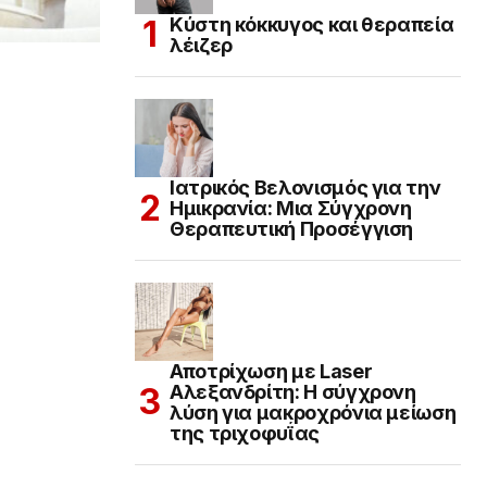
Κύστη κόκκυγος και θεραπεία
λέιζερ
Ιατρικός Βελονισμός για την
Ημικρανία: Μια Σύγχρονη
Θεραπευτική Προσέγγιση
Αποτρίχωση με Laser
Αλεξανδρίτη: Η σύγχρονη
λύση για μακροχρόνια μείωση
της τριχοφυΐας