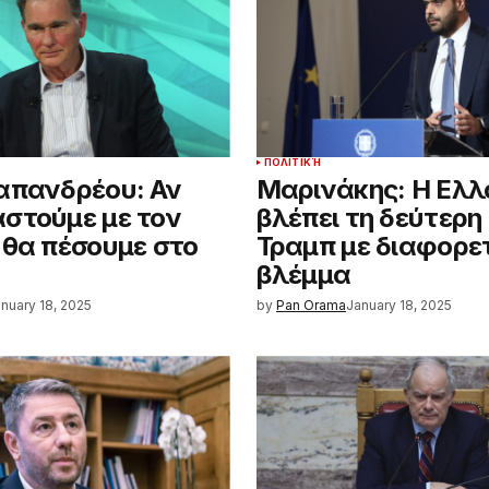
ΠΟΛΙΤΙΚΉ
απανδρέου: Αν
Μαρινάκης: Η Ελ
στούμε με τον
βλέπει τη δεύτερη
 θα πέσουμε στο
Τραμπ με διαφορε
βλέμμα
nuary 18, 2025
by
Pan Orama
January 18, 2025