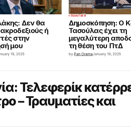
ΠΟΛΙΤΙΚΉ
άκης: Δεν θα
Δημοσκόπηση: Ο 
ακροδεξιούς ή
Τασούλας έχει τη
τές στην
μεγαλύτερη αποδο
σή μου
τη θέση του ΠτΔ
nuary 19, 2025
by
Pan Orama
January 19, 2025
ία: Τελεφερίκ κατέρρ
ρο – Τραυματίες και