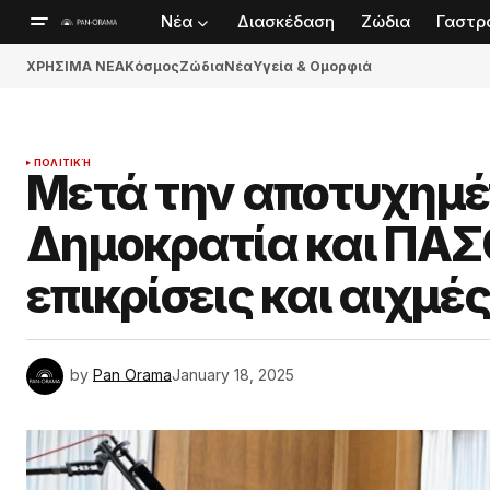
Νέα
Διασκέδαση
Ζώδια
Γαστρ
ΧΡΗΣΙΜΑ ΝΕΑ
Κόσμος
Ζώδια
Νέα
Υγεία & Ομορφιά
ΠΟΛΙΤΙΚΉ
Μετά την αποτυχημέ
Δημοκρατία και ΠΑ
επικρίσεις και αιχμέ
by
Pan Orama
January 18, 2025