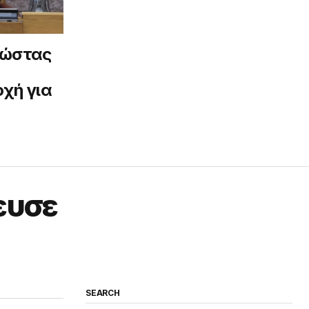
Κώστας
χή για
ευσε
SEARCH