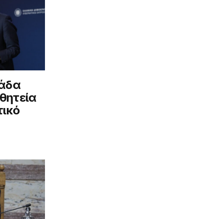
λάδα
 θητεία
τικό