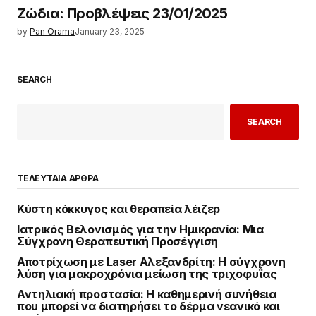
Κύστη κόκκυγος και θεραπεία λέιζερ
Ιατρικός Βελονισμός για την Ημικρανία: Μια
Σύγχρονη Θεραπευτική Προσέγγιση
Αποτρίχωση με Laser Αλεξανδρίτη: Η σύγχρονη
λύση για μακροχρόνια μείωση της τριχοφυΐας
Αντηλιακή προστασία: Η καθημερινή συνήθεια
που μπορεί να διατηρήσει το δέρμα νεανικό και
υγιές
Συντήρηση κλιματιστικού: όλα όσα πρέπει να
γνωρίζετε
ΚΟΡΥΦΑΙΑ ΝΕΑ
Κύστη κόκκυγος και θεραπεία λέιζερ