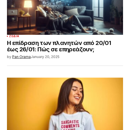
ΖΏΔΙΑ
Το ζώδιο που θα αναγνωριστεί για την
αφοσίωση και την προσπάθειά του το
2025.
by
Pan Orama
January 21, 2025