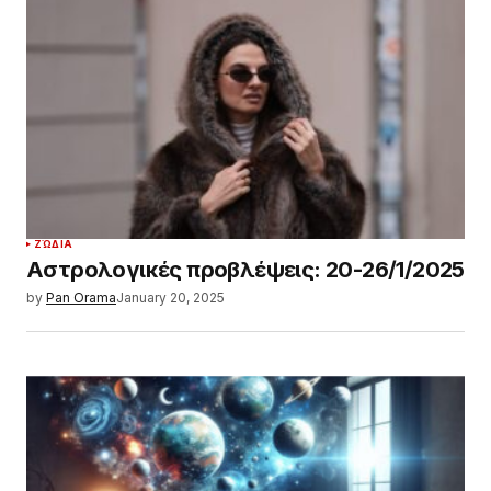
by
Pan Orama
January 20, 2025
ΖΏΔΙΑ
Η επίδραση των πλανητών από 20/01
έως 26/01: Πώς σε επηρεάζουν;
by
Pan Orama
January 20, 2025