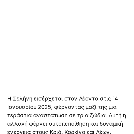
Η Σελήνη εισέρχεται στον Λέοντα στις 14
Ιανουαρίου 2025, φέρνοντας μαζί της μια
τεράστια αναστάτωση σε τρία ζώδια. Αυτή η
αλλαγή φέρνει αυτοπεποίθηση και δυναμική
ενέργεια στους Κριό, Καρκίνο και Λέων,
γεμίζοντάς τους με θετική διάθεση για το
μέλλον.
Οι Κριοί έχουν δημιουργήσει τις συνθήκες για
την τύχη τους και νιώθουν έμπνευση και
ενέργεια για δράση. Η εργασιακή τους ηθική
τους οδηγεί σε μεγάλες επιτυχίες και
βρίσκονται στην αρχή μιας συναρπαστικής
διαδρομής.