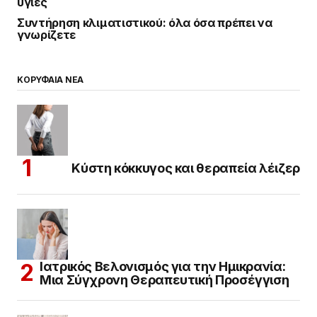
Ιατρικός Βελονισμός για την Ημικρανία:
Μια Σύγχρονη Θεραπευτική Προσέγγιση
Αποτρίχωση με Laser Αλεξανδρίτη: Η
σύγχρονη λύση για μακροχρόνια μείωση
της τριχοφυΐας
Αντηλιακή προστασία: Η καθημερινή