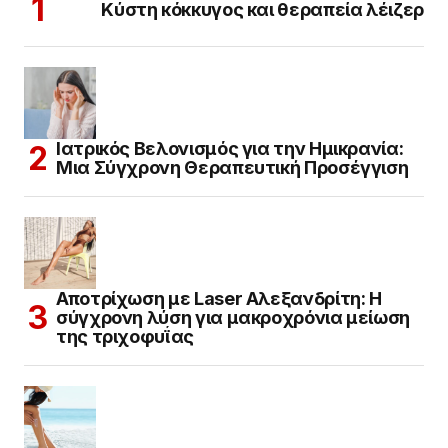
Κύστη κόκκυγος και θεραπεία λέιζερ
Ιατρικός Βελονισμός για την Ημικρανία:
Μια Σύγχρονη Θεραπευτική Προσέγγιση
Αποτρίχωση με Laser Αλεξανδρίτη: Η
σύγχρονη λύση για μακροχρόνια μείωση
της τριχοφυΐας