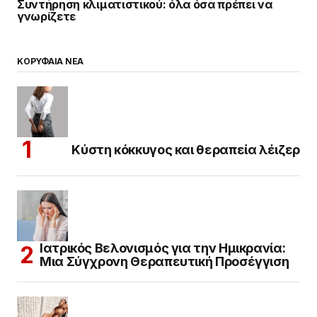
Συντήρηση κλιματιστικού: όλα όσα πρέπει να
γνωρίζετε
ΚΟΡΥΦΑΙΑ ΝΕΑ
Κύστη κόκκυγος και θεραπεία λέιζερ
Ιατρικός Βελονισμός για την Ημικρανία:
Μια Σύγχρονη Θεραπευτική Προσέγγιση