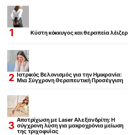
Κύστη κόκκυγος και θεραπεία λέιζερ
Ιατρικός Βελονισμός για την Ημικρανία:
Μια Σύγχρονη Θεραπευτική Προσέγγιση
Αποτρίχωση με Laser Αλεξανδρίτη: Η
σύγχρονη λύση για μακροχρόνια μείωση
της τριχοφυΐας