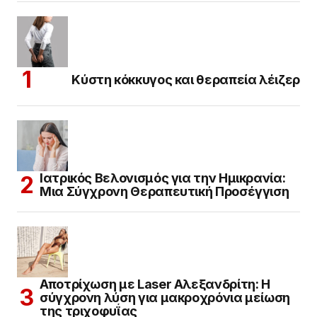
Κύστη κόκκυγος και θεραπεία λέιζερ
Ιατρικός Βελονισμός για την Ημικρανία:
Μια Σύγχρονη Θεραπευτική Προσέγγιση
Αποτρίχωση με Laser Αλεξανδρίτη: Η
σύγχρονη λύση για μακροχρόνια μείωση
της τριχοφυΐας