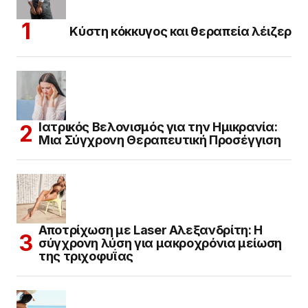
Κύστη κόκκυγος και θεραπεία λέιζερ
Ιατρικός Βελονισμός για την Ημικρανία:
Μια Σύγχρονη Θεραπευτική Προσέγγιση
Αποτρίχωση με Laser Αλεξανδρίτη: Η
σύγχρονη λύση για μακροχρόνια μείωση
της τριχοφυΐας