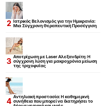
Ιατρικός Βελονισμός για την Ημικρανία:
Μια Σύγχρονη Θεραπευτική Προσέγγιση
Αποτρίχωση με Laser Αλεξανδρίτη: Η
σύγχρονη λύση για μακροχρόνια μείωση
της τριχοφυΐας
Αντηλιακή προστασία: Η καθημερινή
συνήθεια που μπορεί να διατηρήσει το
δέρμα νεανικό και υγιές