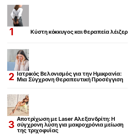
Κύστη κόκκυγος και θεραπεία λέιζερ
Ιατρικός Βελονισμός για την Ημικρανία:
Μια Σύγχρονη Θεραπευτική Προσέγγιση
Αποτρίχωση με Laser Αλεξανδρίτη: Η
σύγχρονη λύση για μακροχρόνια μείωση
της τριχοφυΐας