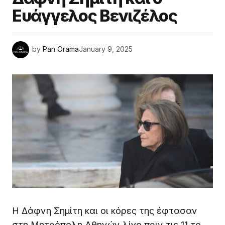
Ευάγγελος Βενιζέλος
by
Pan Orama
January 9, 2025
Η Δάφνη Σημίτη και οι κόρες της έφτασαν
στη Μητρόπολη Αθηνών λίγο πριν τις 11 το