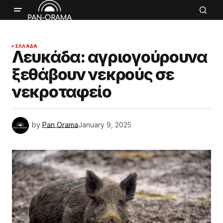
ΕΛΛΆΔΑ
Λευκάδα: αγριογούρουνα
ξεθάβουν νεκρούς σε
νεκροταφείο
by
Pan Orama
January 9, 2025