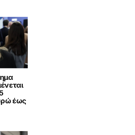
δημα
ένεται
5
υρώ έως