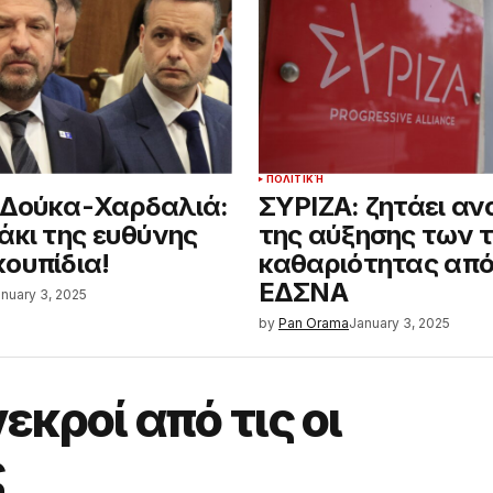
ΠΟΛΙΤΙΚΉ
 Δούκα-Χαρδαλιά:
ΣΥΡΙΖΑ: ζητάει α
άκι της ευθύνης
της αύξησης των 
ουπίδια!
καθαριότητας από
ΕΔΣΝΑ
nuary 3, 2025
by
Pan Orama
January 3, 2025
εκροί από τις οι
ς