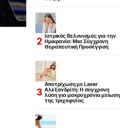
Ιατρικός Βελονισμός για την
Ημικρανία: Μια Σύγχρονη
Θεραπευτική Προσέγγιση
Αποτρίχωση με Laser
Αλεξανδρίτη: Η σύγχρονη
λύση για μακροχρόνια μείωση
της τριχοφυΐας