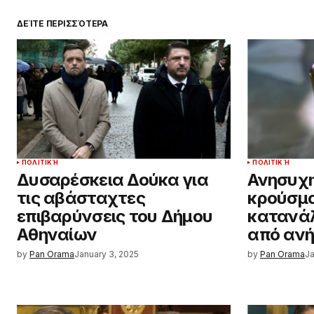
ΔΕΊΤΕ ΠΕΡΙΣΣΌΤΕΡΑ
ΠΟΛΙΤΙΚΉ
ΠΟΛΙΤΙΚΉ
Δυσαρέσκεια Δούκα για
Ανησυχη
τις αβάσταχτες
κρούσμα
επιβαρύνσεις του Δήμου
κατανά
Αθηναίων
από ανή
by
Pan Orama
January 3, 2025
by
Pan Orama
Ja