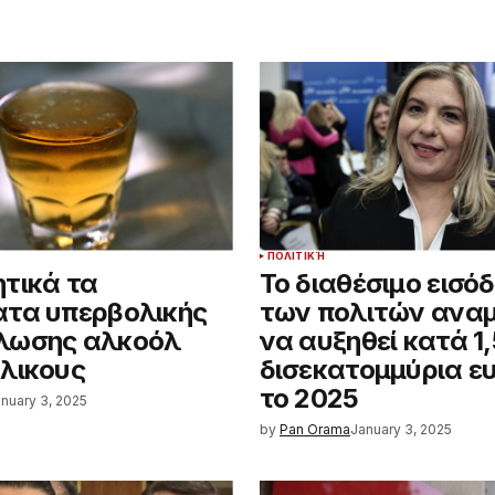
ΠΟΛΙΤΙΚΉ
τικά τα
Το διαθέσιμο εισό
τα υπερβολικής
των πολιτών αναμ
λωσης αλκοόλ
να αυξηθεί κατά 1,
λικους
δισεκατομμύρια ε
το 2025
nuary 3, 2025
by
Pan Orama
January 3, 2025