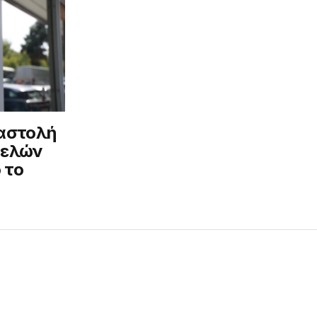
ναστολή
τελών
 το