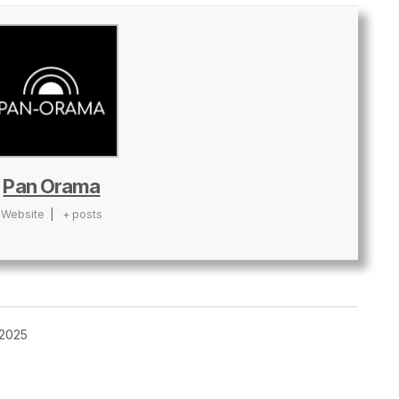
Pan Orama
Website
|
+ posts
 2025