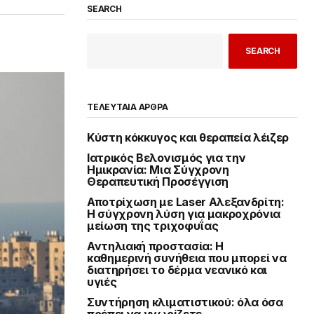
SEARCH
SEARCH
ΤΕΛΕΥΤΑΙΑ ΑΡΘΡΑ
Κύστη κόκκυγος και θεραπεία λέιζερ
Ιατρικός Βελονισμός για την
Ημικρανία: Μια Σύγχρονη
Θεραπευτική Προσέγγιση
Αποτρίχωση με Laser Αλεξανδρίτη:
Η σύγχρονη λύση για μακροχρόνια
μείωση της τριχοφυΐας
Αντηλιακή προστασία: Η
καθημερινή συνήθεια που μπορεί να
διατηρήσει το δέρμα νεανικό και
υγιές
Συντήρηση κλιματιστικού: όλα όσα
πρέπει να γνωρίζετε