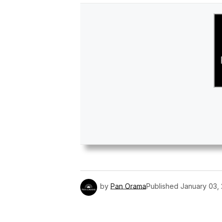
by
Pan Orama
Published
January 03,