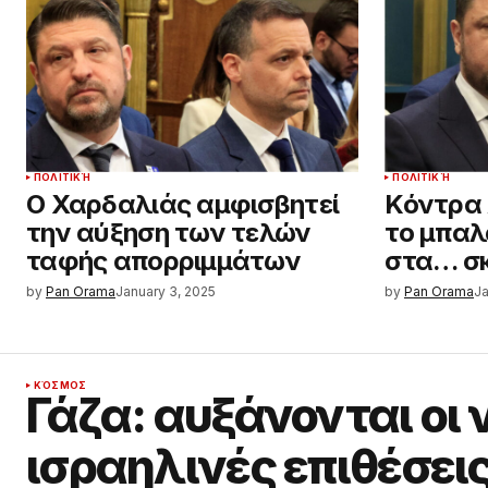
ΠΟΛΙΤΙΚΉ
ΠΟΛΙΤΙΚΉ
Ο Χαρδαλιάς αμφισβητεί
Κόντρα
την αύξηση των τελών
το μπαλ
ταφής απορριμμάτων
στα… σκ
by
Pan Orama
January 3, 2025
by
Pan Orama
Ja
ΚΌΣΜΟΣ
Γάζα: αυξάνονται οι ν
ισραηλινές επιθέσει