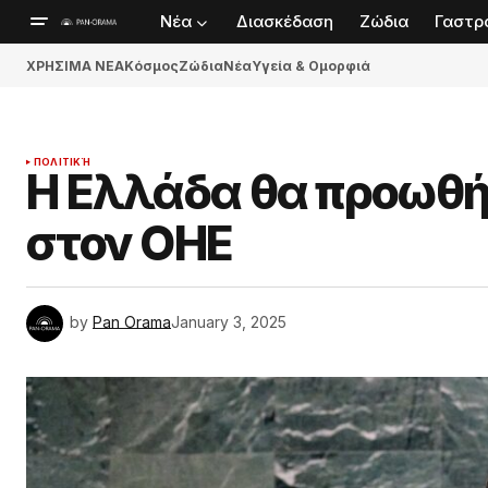
Νέα
Διασκέδαση
Ζώδια
Γαστρ
ΧΡΗΣΙΜΑ ΝΕΑ
Κόσμος
Ζώδια
Νέα
Υγεία & Ομορφιά
ΠΟΛΙΤΙΚΉ
Η Ελλάδα θα προωθή
στον ΟΗΕ
by
Pan Orama
January 3, 2025