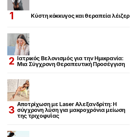
Κύστη κόκκυγος και θεραπεία λέιζερ
Ιατρικός Βελονισμός για την Ημικρανία:
Μια Σύγχρονη Θεραπευτική Προσέγγιση
Αποτρίχωση με Laser Αλεξανδρίτη: Η
σύγχρονη λύση για μακροχρόνια μείωση
της τριχοφυΐας