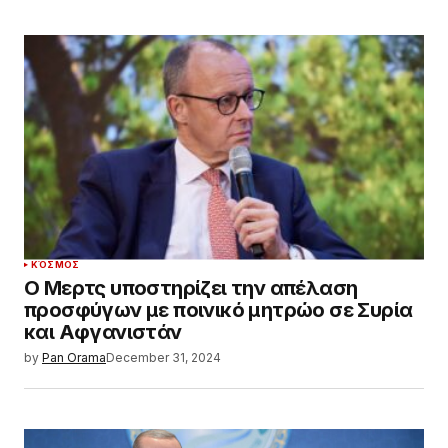
ΚΌΣΜΟΣ
Ο Μερτς υποστηρίζει την απέλαση
προσφύγων με ποινικό μητρώο σε Συρία
και Αφγανιστάν
by
Pan Orama
December 31, 2024