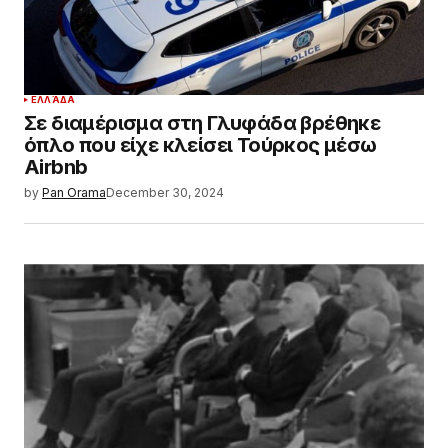
ΕΛΛΆΔΑ
Σε διαμέρισμα στη Γλυφάδα βρέθηκε
όπλο που είχε κλείσει Τούρκος μέσω
Airbnb
by
Pan Orama
December 30, 2024