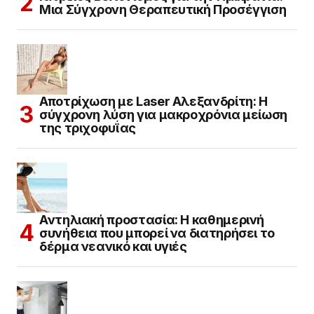
Μια Σύγχρονη Θεραπευτική Προσέγγιση
Αποτρίχωση με Laser Αλεξανδρίτη: Η
σύγχρονη λύση για μακροχρόνια μείωση
της τριχοφυΐας
Αντηλιακή προστασία: Η καθημερινή
συνήθεια που μπορεί να διατηρήσει το
δέρμα νεανικό και υγιές