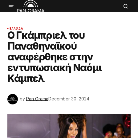
ΕΛΛΆΔΑ
Ο Γκάμπριελ του
Παναθηναϊκού
αναφέρθηκε στην
εντυπωσιακή Ναόμι
Κάμπελ
by
Pan Orama
December 30, 2024