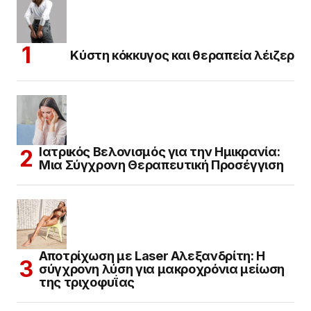
Κύστη κόκκυγος και θεραπεία λέιζερ
Ιατρικός Βελονισμός για την Ημικρανία:
Μια Σύγχρονη Θεραπευτική Προσέγγιση
Αποτρίχωση με Laser Αλεξανδρίτη: Η
σύγχρονη λύση για μακροχρόνια μείωση
της τριχοφυΐας