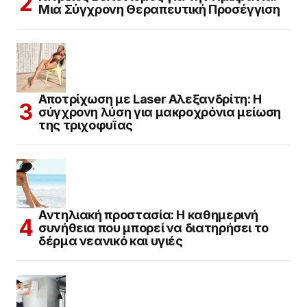
Μια Σύγχρονη Θεραπευτική Προσέγγιση
Αποτρίχωση με Laser Αλεξανδρίτη: Η
σύγχρονη λύση για μακροχρόνια μείωση
της τριχοφυΐας
Αντηλιακή προστασία: Η καθημερινή
συνήθεια που μπορεί να διατηρήσει το
δέρμα νεανικό και υγιές