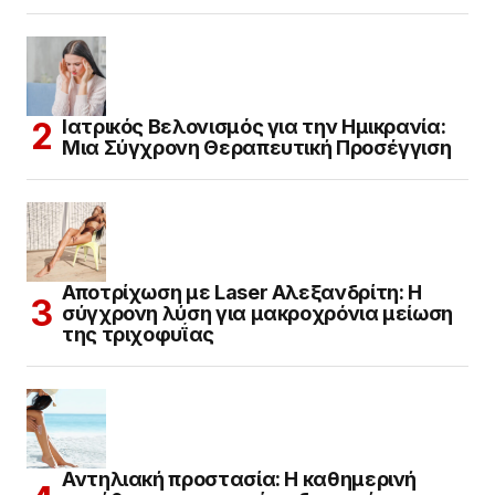
Ιατρικός Βελονισμός για την Ημικρανία:
Μια Σύγχρονη Θεραπευτική Προσέγγιση
Αποτρίχωση με Laser Αλεξανδρίτη: Η
σύγχρονη λύση για μακροχρόνια μείωση
της τριχοφυΐας
Αντηλιακή προστασία: Η καθημερινή