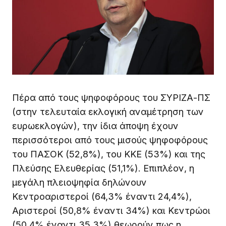
Πέρα από τους ψηφοφόρους του ΣΥΡΙΖΑ-ΠΣ
(στην τελευταία εκλογική αναμέτρηση των
ευρωεκλογών), την ίδια άποψη έχουν
περισσότεροι από τους μισούς ψηφοφόρους
του ΠΑΣΟΚ (52,8%), του ΚΚΕ (53%) και της
Πλεύσης Ελευθερίας (51,1%). Επιπλέον, η
μεγάλη πλειοψηφία δηλώνουν
Κεντροαριστεροί (64,3% έναντι 24,4%),
Αριστεροί (50,8% έναντι 34%) και Κεντρώοι
(50,4% έναντι 35,3%) θεωρούν πως η