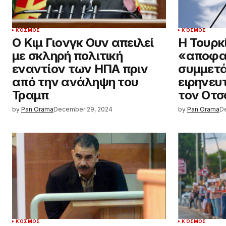
ΚΌΣΜΟΣ
ΚΌΣΜΟΣ
Ο Κιμ Γιονγκ Ουν απειλεί
Η Τουρκ
με σκληρή πολιτική
«αποφα
εναντίον των ΗΠΑ πριν
συμμετά
από την ανάληψη του
ειρηνευτ
Τραμπ
τον Οτ
by
Pan Orama
December 29, 2024
by
Pan Orama
D
ΚΌΣΜΟΣ
ΚΌΣΜΟΣ