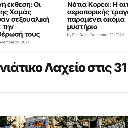
ή έκθεση: Οι
Νότια Κορέα: Η αι
της Χαμάς
αεροπορικής τραγ
αν σεξουαλική
παραμένει ακόμα
ά την
μυστήριο
θέρωσή τους
by
Pan Orama
December 29, 2024
ecember 29, 2024
ιάτικο Λαχείο στις 31