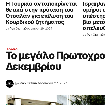
Η Τουρκία ανταποκρίνεται
Ισραηλιν
θετικά στην πρόταση του
ομήροι 
Οτσαλάν για επίλυση του
υπέστησ
Κουρδικού ζητήματος
βία μετ
απελευ
by
Pan Orama
December 29, 2024
by
Pan Orama
D
ΕΛΛΆΔΑ
Το μεγάλο Πρωτοχρον
Δεκεμβρίου
by
Pan Orama
December 27, 2024