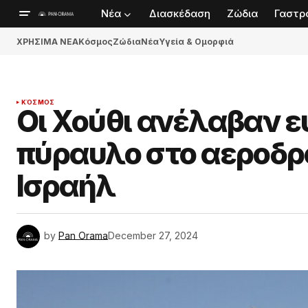
Νέα
Διασκέδαση
Ζώδια
Γαστρ
ΧΡΗΣΙΜΑ ΝΕΑ
Κόσμος
Ζώδια
Νέα
Υγεία & Ομορφιά
ΚΌΣΜΟΣ
Οι Χούθι ανέλαβαν ε
πύραυλο στο αεροδρό
Ισραήλ
by
Pan Orama
December 27, 2024