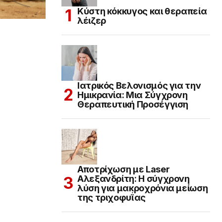
Κύστη κόκκυγος και θεραπεία
λέιζερ
Ιατρικός Βελονισμός για την
Ημικρανία: Μια Σύγχρονη
Θεραπευτική Προσέγγιση
Αποτρίχωση με Laser
Αλεξανδρίτη: Η σύγχρονη
λύση για μακροχρόνια μείωση
της τριχοφυΐας