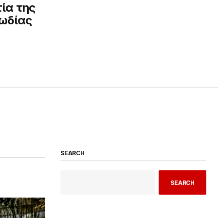
τία της
ωδίας
SEARCH
SEARCH