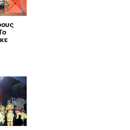
φους
Το
ηκε