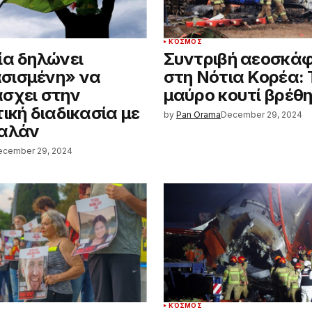
ΚΌΣΜΟΣ
ία δηλώνει
Συντριβή αεοσκά
σισμένη» να
στη Νότια Κορέα: 
σχει στην
μαύρο κουτί βρέθ
ική διαδικασία με
by
Pan Orama
December 29, 2024
σαλάν
ecember 29, 2024
ΚΌΣΜΟΣ