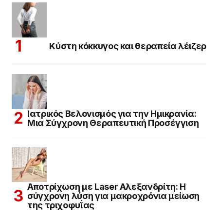
Κύστη κόκκυγος και θεραπεία λέιζερ
Ιατρικός Βελονισμός για την Ημικρανία:
Μια Σύγχρονη Θεραπευτική Προσέγγιση
Αποτρίχωση με Laser Αλεξανδρίτη: Η
σύγχρονη λύση για μακροχρόνια μείωση
της τριχοφυΐας