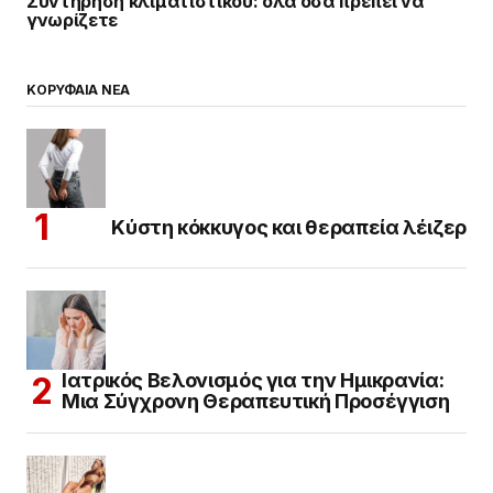
Συντήρηση κλιματιστικού: όλα όσα πρέπει να
γνωρίζετε
ΚΟΡΥΦΑΙΑ ΝΕΑ
Κύστη κόκκυγος και θεραπεία λέιζερ
Ιατρικός Βελονισμός για την Ημικρανία:
Μια Σύγχρονη Θεραπευτική Προσέγγιση