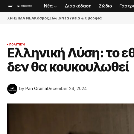
Νέα
Διασκέδαση
Ζώδια
Γαστρ
ΧΡΗΣΙΜΑ ΝΕΑ
Κόσμος
Ζώδια
Νέα
Υγεία & Ομορφιά
ΠΟΛΙΤΙΚΉ
Ελληνική Λύση: το ε
δεν θα κουκουλωθεί
by
Pan Orama
December 24, 2024