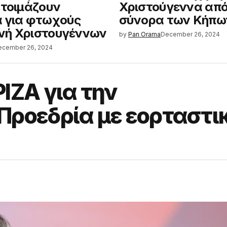
ετοιμάζουν
Χριστούγεννα από
 για φτωχούς
σύνορα των Κήπω
νή Χριστουγέννων
by
Pan Orama
December 26, 2024
ecember 26, 2024
ΙΖΑ για την
Προεδρία με εορταστι