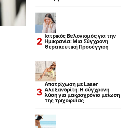
Ιατρικός Βελονισμός για την
Ημικρανία: Μια Σύγχρονη
Θεραπευτική Προσέγγιση
Αποτρίχωση με Laser
Αλεξανδρίτη: Η σύγχρονη
λύση για μακροχρόνια μείωση
της τριχοφυΐας