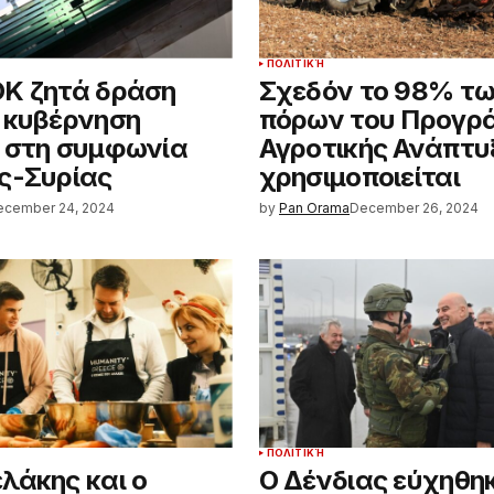
ΠΟΛΙΤΙΚΉ
Κ ζητά δράση
Σχεδόν το 98% τ
 κυβέρνηση
πόρων του Προγρ
 στη συμφωνία
Αγροτικής Ανάπτυ
ς-Συρίας
χρησιμοποιείται
ecember 24, 2024
by
Pan Orama
December 26, 2024
ΠΟΛΙΤΙΚΉ
λάκης και ο
Ο Δένδιας εύχηθηκ