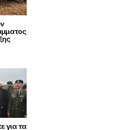
ων
άμματος
ξης
ε για τα