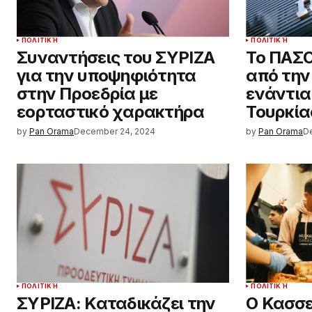
ΠΟΛΙΤΙΚΉ
ΠΟΛΙΤΙΚΉ
Συναντήσεις του ΣΥΡΙΖΑ
Το ΠΑΣΟ
για την υποψηφιότητα
από την
στην Προεδρία με
ενάντια
εορταστικό χαρακτήρα
Τουρκία
by
Pan Orama
December 24, 2024
by
Pan Orama
D
ΠΟΛΙΤΙΚΉ
ΠΟΛΙΤΙΚΉ
ΣΥΡΙΖΑ: Καταδικάζει την
Ο Κασσε