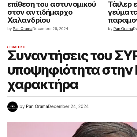
επίθεση του αστυνομικού
Τάιλερ 
στον αντιδήμαρχο
γεύματα
Χαλανδρίου
παραμο
by
Pan Orama
December 26, 2024
by
Pan Orama
D
ΠΟΛΙΤΙΚΉ
Συναντήσεις του ΣΥΡ
υποψηφιότητα στην 
χαρακτήρα
by
Pan Orama
December 24, 2024