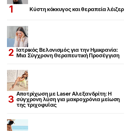
Κύστη κόκκυγος και θεραπεία λέιζερ
Ιατρικός Βελονισμός για την Ημικρανία:
Μια Σύγχρονη Θεραπευτική Προσέγγιση
Αποτρίχωση με Laser Αλεξανδρίτη: Η
σύγχρονη λύση για μακροχρόνια μείωση
της τριχοφυΐας