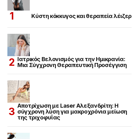
Κύστη κόκκυγος και θεραπεία λέιζερ
Ιατρικός Βελονισμός για την Ημικρανία:
Μια Σύγχρονη Θεραπευτική Προσέγγιση
Αποτρίχωση με Laser Αλεξανδρίτη: Η
σύγχρονη λύση για μακροχρόνια μείωση
της τριχοφυΐας