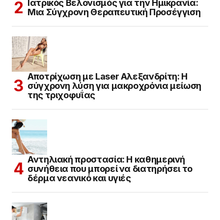
Ιατρικός Βελονισμός για την Ημικρανία:
Μια Σύγχρονη Θεραπευτική Προσέγγιση
Αποτρίχωση με Laser Αλεξανδρίτη: Η
σύγχρονη λύση για μακροχρόνια μείωση
της τριχοφυΐας
Αντηλιακή προστασία: Η καθημερινή
συνήθεια που μπορεί να διατηρήσει το
δέρμα νεανικό και υγιές