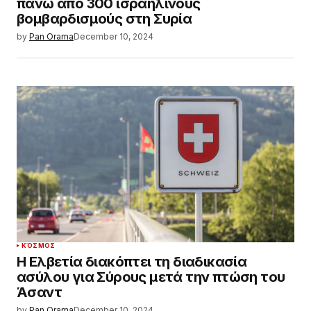
πάνω από 300 ισραηλινούς
βομβαρδισμούς στη Συρία
by
Pan Orama
December 10, 2024
ΚΌΣΜΟΣ
Η Ελβετία διακόπτει τη διαδικασία
ασύλου για Σύρους μετά την πτώση του
Άσαντ
by
Pan Orama
December 10, 2024