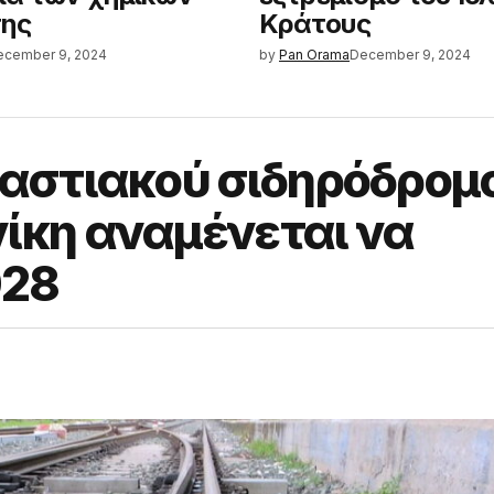
της
Κράτους
ecember 9, 2024
by
Pan Orama
December 9, 2024
οαστιακού σιδηρόδρομ
ίκη αναμένεται να
028