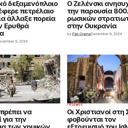
ικό δεξαμενόπλοιο
Ο Ζελένσκι ανησυχ
έφερε πετρέλαιο
την παρουσία 800
ία άλλαξε πορεία
ρωσικών στρατιω
ν Ερυθρά
στην Ουκρανία
α
by
Pan Orama
December 9, 2024
ecember 9, 2024
ΚΌΣΜΟΣ
 πρέπει να
Οι Χριστιανοί στη 
 για την
φοβούνται τον
α των χημικών
εξτρεμισμό του Ισ