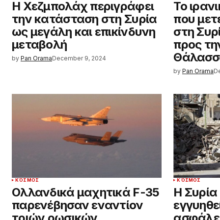
Η Χεζμπολάχ περιγράφει
Το ιραν
την κατάσταση στη Συρία
που μετ
ως μεγάλη και επικίνδυνη
στη Συρ
μεταβολή
προς τη
Θάλασσ
by
Pan Orama
December 9, 2024
by
Pan Orama
D
ΚΌΣΜΟΣ
ΚΌΣΜΟΣ
Ολλανδικά μαχητικά F-35
Η Συρία
παρενέβησαν εναντίον
εγγυηθεί
τριών ρωσικών
ασφάλει