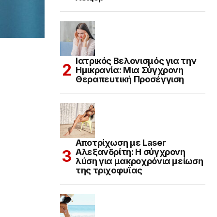
Ιατρικός Βελονισμός για την
Ημικρανία: Μια Σύγχρονη
Θεραπευτική Προσέγγιση
Αποτρίχωση με Laser
Αλεξανδρίτη: Η σύγχρονη
λύση για μακροχρόνια μείωση
της τριχοφυΐας