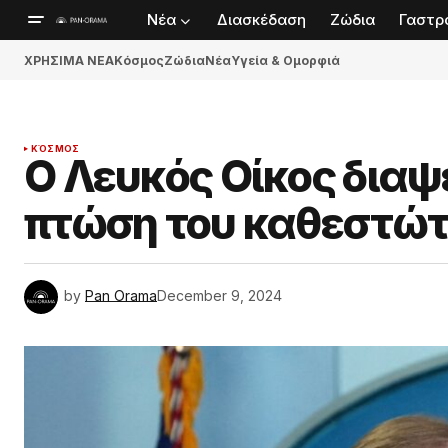
Νέα
Διασκέδαση
Ζώδια
Γαστρ
ΧΡΗΣΙΜΑ ΝΕΑ
Κόσμος
Ζώδια
Νέα
Υγεία & Ομορφιά
ΚΌΣΜΟΣ
Ο Λευκός Οίκος διαψ
πτώση του καθεστώτ
by
Pan Orama
December 9, 2024