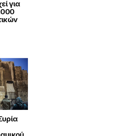
εί για
.000
τικών
Συρία
λαμικού