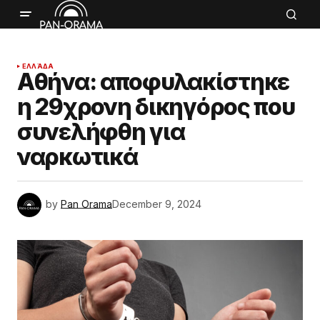
ΕΛΛΆΔΑ
Αθήνα: αποφυλακίστηκε
η 29χρονη δικηγόρος που
συνελήφθη για
ναρκωτικά
by
Pan Orama
December 9, 2024