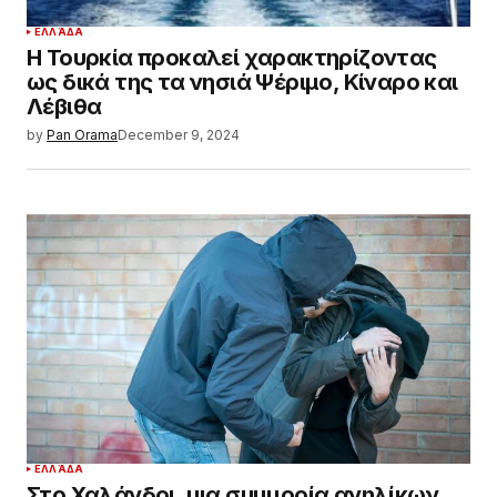
ΕΛΛΆΔΑ
Η Τουρκία προκαλεί χαρακτηρίζοντας
ως δικά της τα νησιά Ψέριμο, Κίναρο και
Λέβιθα
by
Pan Orama
December 9, 2024
ΕΛΛΆΔΑ
Στο Χαλάνδρι, μια συμμορία ανηλίκων