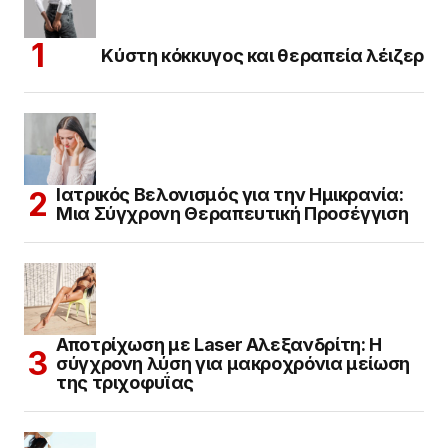
Κύστη κόκκυγος και θεραπεία λέιζερ
Ιατρικός Βελονισμός για την Ημικρανία:
Μια Σύγχρονη Θεραπευτική Προσέγγιση
Αποτρίχωση με Laser Αλεξανδρίτη: Η
σύγχρονη λύση για μακροχρόνια μείωση
της τριχοφυΐας