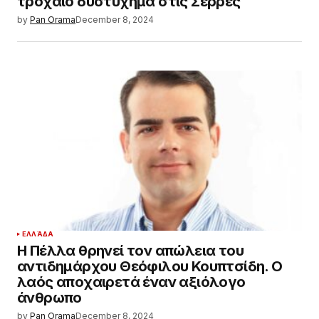
τροχαίο δυστύχημα στις Σέρρες
by
Pan Orama
December 8, 2024
ΕΛΛΆΔΑ
Η Πέλλα θρηνεί τον απώλεια του
αντιδημάρχου Θεόφιλου Κουπτσίδη. Ο
λαός αποχαιρετά έναν αξιόλογο
άνθρωπο
by
Pan Orama
December 8, 2024