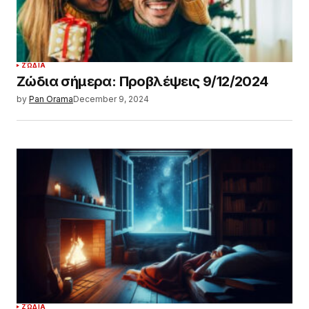
ΖΏΔΙΑ
Ζώδια σήμερα: Προβλέψεις 9/12/2024
by
Pan Orama
December 9, 2024
ΖΏΔΙΑ