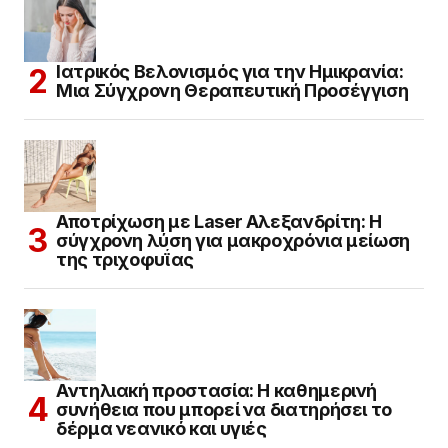
Ιατρικός Βελονισμός για την Ημικρανία:
Μια Σύγχρονη Θεραπευτική Προσέγγιση
Αποτρίχωση με Laser Αλεξανδρίτη: Η
σύγχρονη λύση για μακροχρόνια μείωση
της τριχοφυΐας
Αντηλιακή προστασία: Η καθημερινή
συνήθεια που μπορεί να διατηρήσει το
δέρμα νεανικό και υγιές