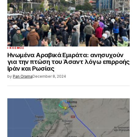
ΚΌΣΜΟΣ
Ηνωμένα Αραβικά Εμιράτα: ανησυχούν
για την πτώση του Άσαντ λόγω επιρροής
Ιράν και Ρωσίας
by
Pan Orama
December 8, 2024