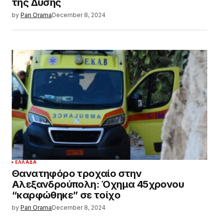
της Δύσης
by
Pan Orama
December 8, 2024
ΕΛΛΆΔΑ
Θανατηφόρο τροχαίο στην
Αλεξανδρούπολη: Όχημα 45χρονου
“καρφώθηκε” σε τοίχο
by
Pan Orama
December 8, 2024