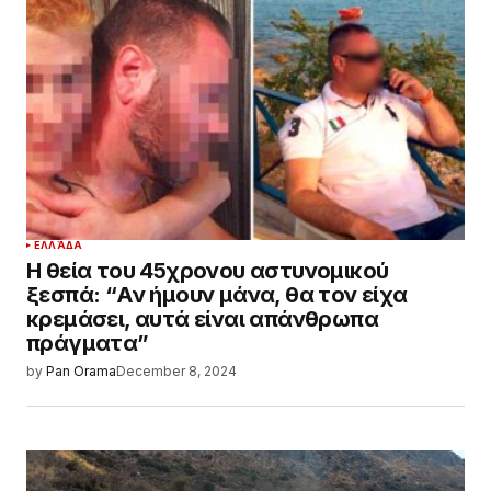
ΕΛΛΆΔΑ
Η θεία του 45χρονου αστυνομικού
ξεσπά: “Αν ήμουν μάνα, θα τον είχα
κρεμάσει, αυτά είναι απάνθρωπα
πράγματα”
by
Pan Orama
December 8, 2024