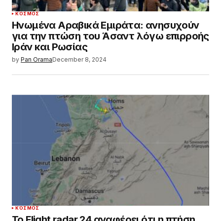
ΚΌΣΜΟΣ
Ηνωμένα Αραβικά Εμιράτα: ανησυχούν
για την πτώση του Άσαντ λόγω επιρροής
Ιράν και Ρωσίας
by
Pan Orama
December 8, 2024
ΚΌΣΜΟΣ
Το Flight radar 24 αναφέρει ότι η πτήση