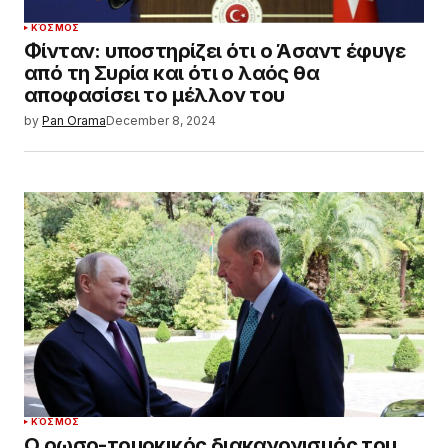
ΚΌΣΜΟΣ
Φίνταν: υποστηρίζει ότι ο Άσαντ έφυγε
από τη Συρία και ότι ο λαός θα
αποφασίσει το μέλλον του
by
Pan Orama
December 8, 2024
ΚΌΣΜΟΣ
Ο ρωσο-τουρκικός διακανονισμός του