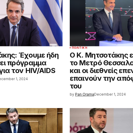
ΠΟΛΙΤΙΚΉ
κης: Έχουμε ήδη
Ο Κ. Μητσοτάκης ε
ει πρόγραμμα
το Μετρό Θεσσαλο
για τον HIV/AIDS
και οι διεθνείς επ
επαινούν την απ
ecember 1, 2024
του
by
Pan Orama
December 1, 2024