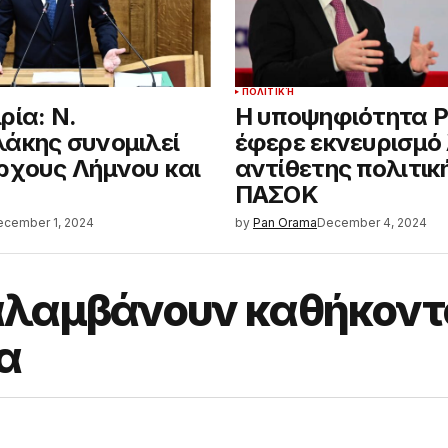
ΠΟΛΙΤΙΚΉ
ρία: Ν.
Η υποψηφιότητα 
άκης συνομιλεί
έφερε εκνευρισμό
ρχους Λήμνου και
αντίθετης πολιτικ
ΠΑΣΟΚ
ecember 1, 2024
by
Pan Orama
December 4, 2024
αναλαμβάνουν καθήκον
α