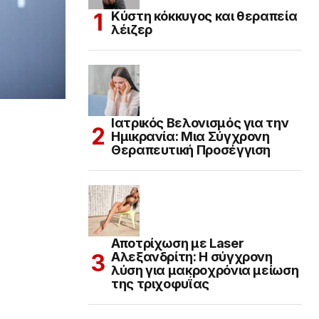
Κύστη κόκκυγος και θεραπεία
λέιζερ
Ιατρικός Βελονισμός για την
Ημικρανία: Μια Σύγχρονη
Θεραπευτική Προσέγγιση
Αποτρίχωση με Laser
Αλεξανδρίτη: Η σύγχρονη
λύση για μακροχρόνια μείωση
της τριχοφυΐας