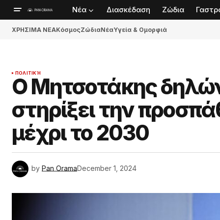
Νέα
Διασκέδαση
Ζώδια
Γαστρ
ΧΡΗΣΙΜΑ ΝΕΑ
Κόσμος
Ζώδια
Νέα
Υγεία & Ομορφιά
ΠΟΛΙΤΙΚΉ
Ο Μητσοτάκης δηλώνε
στηρίξει την προσπά
μέχρι το 2030
by
Pan Orama
December 1, 2024