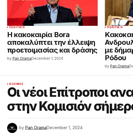
ΠΟΛΙΤΙΚΉ
ΠΟΛΙΤΙΚΉ
Η κακοκαιρία Bora
Κακοκαι
αποκαλύπτει την έλλειψη
Ανδρουλ
προετοιμασίας και δράσης
με δήμα
Ρόδου
by
Pan Orama
December 1, 2024
by
Pan Orama
D
ΚΌΣΜΟΣ
Οι νέοι Επίτροποι 
στην Κομισιόν σήμερ
by
Pan Orama
December 1, 2024