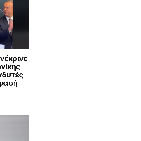
νέκρινε
νίκης
ενδυτές
όφασή