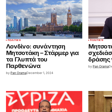
ΠΟΛΙΤΙΚΉ
ΠΟΛΙΤΙΚΉ
Λονδίνο: συνάντηση
Μητσοτά
Μητσοτάκη – Στάρμερ για
σχεδιάσ
τα Γλυπτά του
δράσης 
Παρθενώνα
by
Pan Orama
D
by
Pan Orama
December 1, 2024