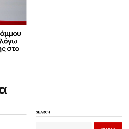
Ράμμου
 λόγω
ής στο
τα
SEARCH