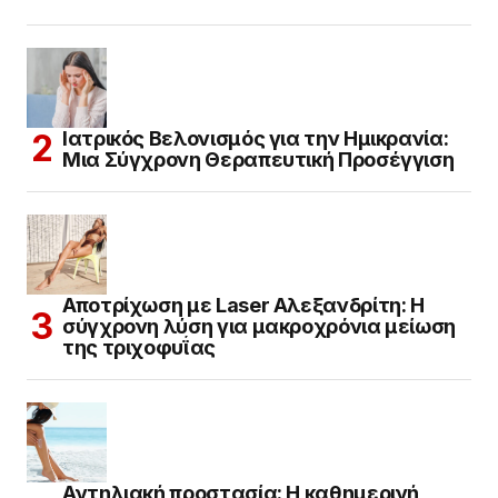
Ιατρικός Βελονισμός για την Ημικρανία:
Μια Σύγχρονη Θεραπευτική Προσέγγιση
Αποτρίχωση με Laser Αλεξανδρίτη: Η
σύγχρονη λύση για μακροχρόνια μείωση
της τριχοφυΐας
Αντηλιακή προστασία: Η καθημερινή