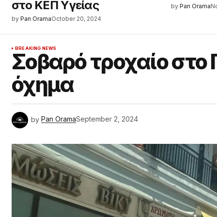
στο ΚΕΠ Υγείας
by
Pan Orama
N
by
Pan Orama
October 20, 2024
BREAKING NEWS
Σοβαρό τροχαίο στο
όχημα
by
Pan Orama
September 2, 2024