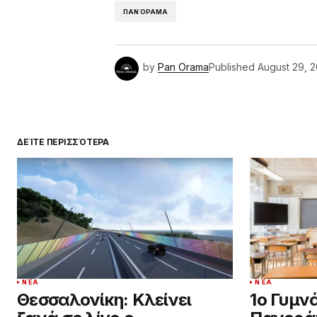
ΠΑΝΌΡΑΜΑ
by
Pan Orama
Published
August 29, 
ΔΕΊΤΕ ΠΕΡΙΣΣΌΤΕΡΑ
ΝΈΑ
ΝΈΑ
Θεσσαλονίκη: Κλείνει
1ο Γυμν