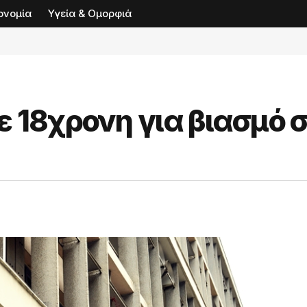
ονομία
Υγεία & Ομορφιά
 18χρονη για βιασμό 