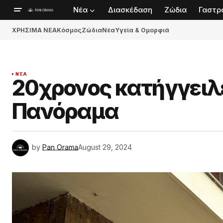
Νέα
Διασκέδαση
Ζώδια
Γαστρ
ΧΡΗΣΙΜΑ ΝΕΑ
Κόσμος
Ζώδια
Νέα
Υγεία & Ομορφιά
ΝΈΑ
20χρονος κατήγγειλε
Πανόραμα
by
Pan Orama
August 29, 2024