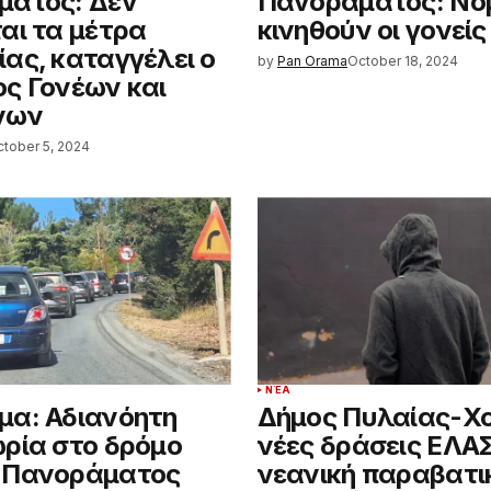
ματος: Δεν
Πανοράματος: Νο
αι τα μέτρα
κινηθούν οι γονείς
ας, καταγγέλει ο
by
Pan Orama
October 18, 2024
ς Γονέων και
νων
tober 5, 2024
ΝΈΑ
α: Αδιανόητη
Δήμος Πυλαίας-Χο
ρία στο δρόμο
νέες δράσεις ΕΛΑΣ
-Πανοράματος
νεανική παραβατι