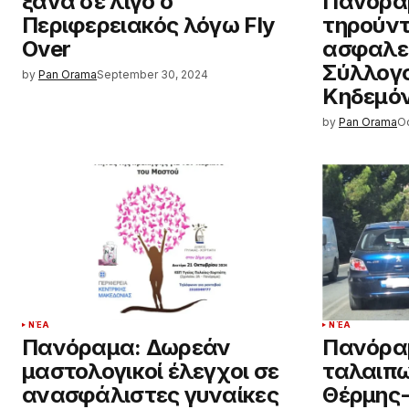
ξανά σε λίγο ο
Πανορά
Περιφερειακός λόγω Fly
τηρούντ
Over
ασφαλεί
Σύλλογο
by
Pan Orama
September 30, 2024
Κηδεμό
by
Pan Orama
Oc
ΝΈΑ
ΝΈΑ
Πανόραμα: Δωρεάν
Πανόραμ
μαστολογικοί έλεγχοι σε
ταλαιπω
ανασφάλιστες γυναίκες
Θέρμης