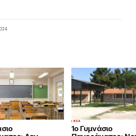
2024
ΝΈΑ
άσιο
1ο Γυμνάσιο