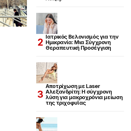
Ιατρικός Βελονισμός για την
Ημικρανία: Μια Σύγχρονη
Θεραπευτική Προσέγγιση
Αποτρίχωση με Laser
Αλεξανδρίτη: Η σύγχρονη
λύση για μακροχρόνια μείωση
της τριχοφυΐας