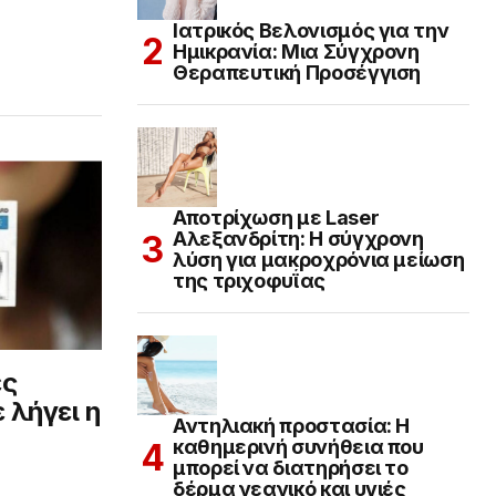
Ιατρικός Βελονισμός για την
Ημικρανία: Μια Σύγχρονη
Θεραπευτική Προσέγγιση
Αποτρίχωση με Laser
Αλεξανδρίτη: Η σύγχρονη
λύση για μακροχρόνια μείωση
της τριχοφυΐας
ες
 λήγει η
Αντηλιακή προστασία: Η
καθημερινή συνήθεια που
μπορεί να διατηρήσει το
δέρμα νεανικό και υγιές