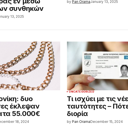
ράς εν μέσω
by
Pan Orama
January 13, 2025
ων συνθηκών
nuary 13, 2025
D
UNCATEGORIZED
νίκη: δυο
Τι ισχύει με τις νέ
σες έκλεψαν
ταυτότητες – Πότε
ατα 55.000€
διορία
ecember 18, 2024
by
Pan Orama
December 15, 2024