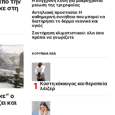
από την
Η σύγχρονη λύση για μακροχρόνια
μείωση της τριχοφυΐας
κε στη
Αντηλιακή προστασία: Η
καθημερινή συνήθεια που μπορεί να
διατηρήσει το δέρμα νεανικό και
υγιές
Συντήρηση κλιματιστικού: όλα όσα
πρέπει να γνωρίζετε
ΚΟΡΥΦΑΙΑ ΝΕΑ
Κύστη κόκκυγος και θεραπεία
λέιζερ
κε” ο
ει και