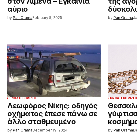
στον Λιμένα – Εγκαίνια
της αγο
αύριο
δύσκολ
by
Pan Orama
February 5, 2025
by
Pan Orama
Ja
UNCATEGORIZED
UNCATEGORIZE
Λεωφόρος Νίκης: οδηγός
Θεσσαλο
οχήματος έπεσε πάνω σε
γύφτισ
άλλο σταθμευμένο
κοσμήμ
by
Pan Orama
December 19, 2024
by
Pan Orama
D