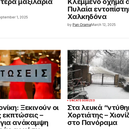
τερα μαξιλάρια
Κλεμμένο όχημα 
Πυλαία εντοπίστη
Χαλκηδόνα
eptember 1, 2025
by
Pan Orama
March 12, 2025
D
UNCATEGORIZED
νίκη: Ξεκινούν οι
Στα λευκά “ντύθη
 εκπτώσεις –
Χορτιάτης – Χιονίζ
 για ανάκαμψη
στο Πανόραμα