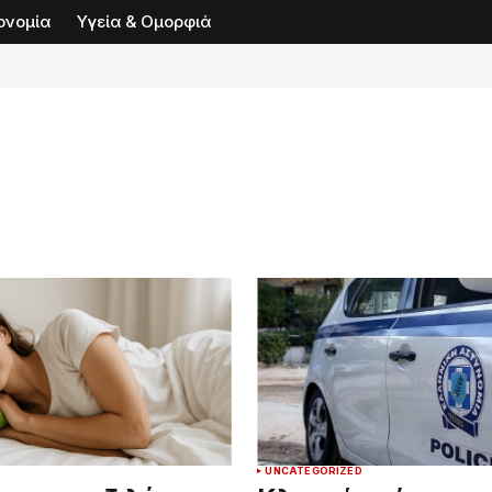
ονομία
Υγεία & Ομορφιά
D
UNCATEGORIZED