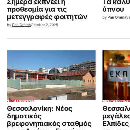
Σήμερα εκπνέει η
Τα καλύ
προθεσμία για τις
ύπνου
μετεγγραφές φοιτητών
by
Pan Orama
S
by
Pan Orama
October 2, 2025
UNCATEGORIZED
UNCATEGORIZE
Θεσσαλονίκη: Νέος
Θεσσαλο
δημοτικός
μεγάλες
βρεφονηπιακός σταθμός
Ελπίδες