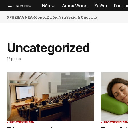
Νέα
Διασκέδαση
Ζώδια
Γαστρ
ΧΡΗΣΙΜΑ ΝΕΑ
Κόσμος
Ζώδια
Νέα
Υγεία & Ομορφιά
Uncategorized
12 posts
UNCATEGORIZED
UNCATEGORIZE