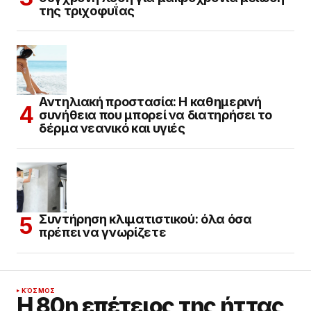
της τριχοφυΐας
Αντηλιακή προστασία: Η καθημερινή
συνήθεια που μπορεί να διατηρήσει το
δέρμα νεανικό και υγιές
Συντήρηση κλιματιστικού: όλα όσα
πρέπει να γνωρίζετε
ΚΌΣΜΟΣ
Η 80η επέτειος της ήττας