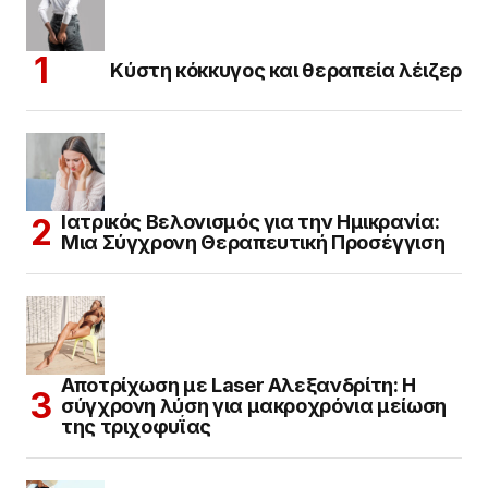
Κύστη κόκκυγος και θεραπεία λέιζερ
Ιατρικός Βελονισμός για την Ημικρανία:
Μια Σύγχρονη Θεραπευτική Προσέγγιση
Αποτρίχωση με Laser Αλεξανδρίτη: Η
σύγχρονη λύση για μακροχρόνια μείωση
της τριχοφυΐας