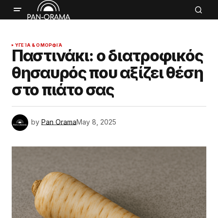
ΥΓΕΊΑ & ΟΜΟΡΦΙΆ
Παστινάκι: ο διατροφικός
θησαυρός που αξίζει θέση
στο πιάτο σας
by
Pan Orama
May 8, 2025