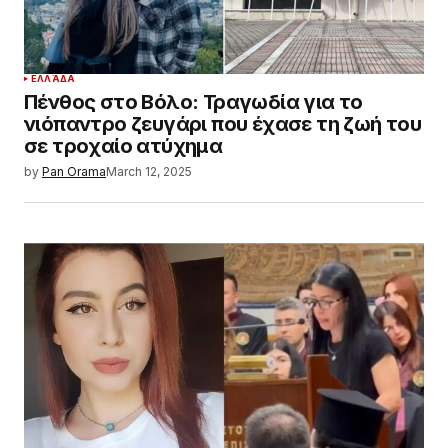
ΕΛΛΆΔΑ
Πένθος στο Βόλο: Τραγωδία για το
νιόπαντρο ζευγάρι που έχασε τη ζωή του
σε τροχαίο ατύχημα
by
Pan Orama
March 12, 2025