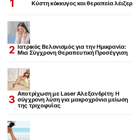
Κύστη κόκκυγος και θεραπεία λέιζερ
Ιατρικός Βελονισμός για την Ημικρανία:
Μια Σύγχρονη Θεραπευτική Προσέγγιση
Αποτρίχωση με Laser Αλεξανδρίτη: Η
σύγχρονη λύση για μακροχρόνια μείωση
της τριχοφυΐας