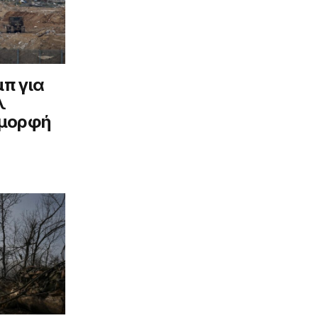
μπ για
λ
 μορφή