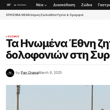
Νέα
Διασκέδαση
Ζώδια
Γαστρ
ΧΡΗΣΙΜΑ ΝΕΑ
Κόσμος
Ζώδια
Νέα
Υγεία & Ομορφιά
ΚΌΣΜΟΣ
Τα Ηνωμένα Έθνη ζη
δολοφονιών στη Συρ
by
Pan Orama
March 9, 2025