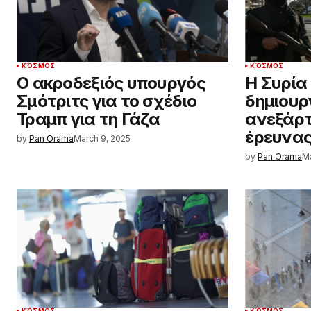
ΚΌΣΜΟΣ
ΚΌΣΜΟΣ
Ο ακροδεξιός υπουργός
Η Συρία
Σμότριτς για το σχέδιο
δημιουρ
Τραμπ για τη Γάζα
ανεξάρτ
έρευνα
by
Pan Orama
March 9, 2025
by
Pan Orama
Ma
ΚΌΣΜΟΣ
ΚΌΣΜΟΣ