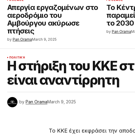
Απεργία εργαζομένων στο
Το Κέντ
αεροδρόμιο του
παραμεί
Αμβούργου ακύρωσε
το 2030
πτήσεις
by
Pan Orama
Ma
by
Pan Orama
March 9, 2025
ΠΟΛΙΤΙΚΉ
Η στήριξη του ΚΚΕ σ
είναι αναντίρρητη
by
Pan Orama
March 9, 2025
Το ΚΚΕ έχει εκφράσει την αποδο