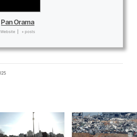
Pan Orama
Website
|
+ posts
025