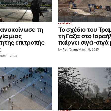
ΚΌΣΜΟΣ
 ανακοίνωσε τη
Το σχέδιο του Τρα
γία μιας
τη Γάζα στο Ισραή
ητης επιτροπής
παίρνει σιγά-σιγά
ς
by
Pan Orama
March 9, 2025
rch 9, 2025
ΚΌΣΜΟΣ