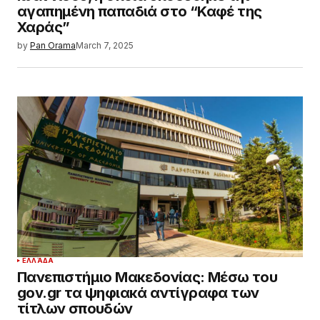
αγαπημένη παπαδιά στο “Καφέ της
Χαράς”
by
Pan Orama
March 7, 2025
ΕΛΛΆΔΑ
Πανεπιστήμιο Μακεδονίας: Μέσω του
gov.gr τα ψηφιακά αντίγραφα των
τίτλων σπουδών