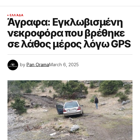
ΕΛΛΆΔΑ
Άγραφα: Εγκλωβισμένη
νεκροφόρα που βρέθηκε
σε λάθος μέρος λόγω GPS
by
Pan Orama
March 6, 2025