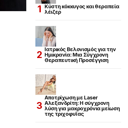
Κύστη κόκκυγος και θεραπεία
λέιζερ
Ιατρικός Βελονισμός για την
Ημικρανία: Μια Σύγχρονη
Θεραπευτική Προσέγγιση
Αποτρίχωση με Laser
Αλεξανδρίτη: Η σύγχρονη
λύση για μακροχρόνια μείωση
της τριχοφυΐας