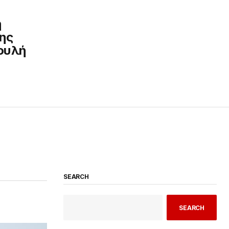
η
ης
ουλή
SEARCH
SEARCH