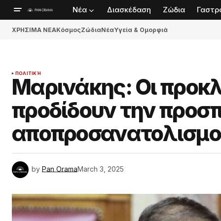
Νέα
Διασκέδαση
Ζώδια
Γαστρ
ΧΡΗΣΙΜΑ ΝΕΑ
Κόσμος
Ζώδια
Νέα
Υγεία & Ομορφιά
ΠΟΛΙΤΙΚΉ
Μαρινάκης: Οι προκ
προδίδουν την προσ
αποπροσανατολισμο
by
Pan Orama
March 3, 2025