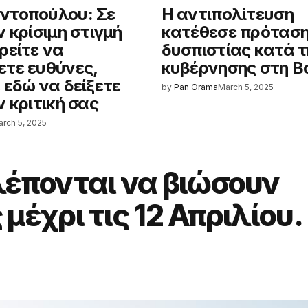
ντοπούλου: Σε
Η αντιπολίτευση
ν κρίσιμη στιγμή
κατέθεσε πρότασ
ρείτε να
δυσπιστίας κατά τ
τε ευθύνες,
κυβέρνησης στη Β
 εδώ να δείξετε
by
Pan Orama
March 5, 2025
ν κριτική σας
rch 5, 2025
λέπονται να βιώσουν
έχρι τις 12 Απριλίου.