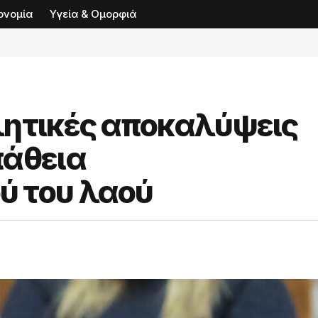
ονομία
Υγεία & Ομορφιά
λητικές αποκαλύψεις
πάθεια
ύ του λαού