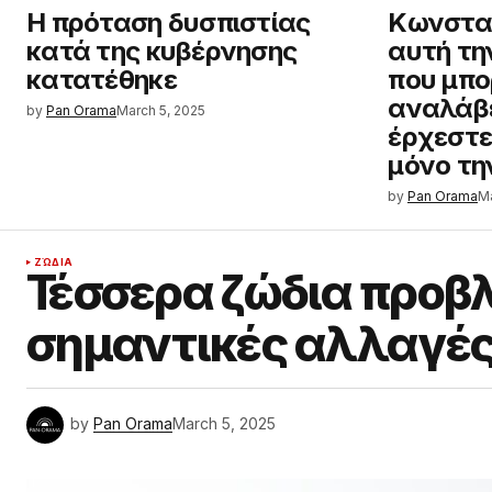
Η πρόταση δυσπιστίας
Κωνστα
κατά της κυβέρνησης
αυτή τη
κατατέθηκε
που μπο
αναλάβε
by
Pan Orama
March 5, 2025
έρχεστε
μόνο τη
by
Pan Orama
Ma
ΖΏΔΙΑ
Τέσσερα ζώδια προβ
σημαντικές αλλαγές μ
by
Pan Orama
March 5, 2025