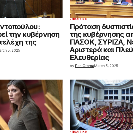
ΠΟΛΙΤΙΚΉ
ντοπούλου:
Πρόταση δυσπιστί
εί την κυβέρνηση
της κυβέρνησης α
στελέχη της
ΠΑΣΟΚ, ΣΥΡΙΖΑ, Ν
Αριστερά και Πλε
rch 5, 2025
Ελευθερίας
by
Pan Orama
March 5, 2025
ΠΟΛΙΤΙΚΉ