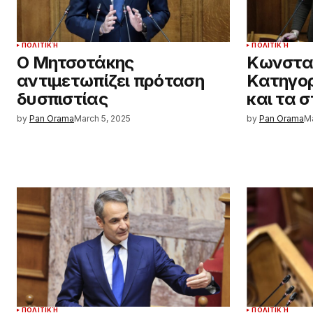
ΠΟΛΙΤΙΚΉ
ΠΟΛΙΤΙΚΉ
Ο Μητσοτάκης
Κωνστα
αντιμετωπίζει πρόταση
Κατηγορ
δυσπιστίας
και τα 
by
Pan Orama
March 5, 2025
by
Pan Orama
Ma
ΠΟΛΙΤΙΚΉ
ΠΟΛΙΤΙΚΉ