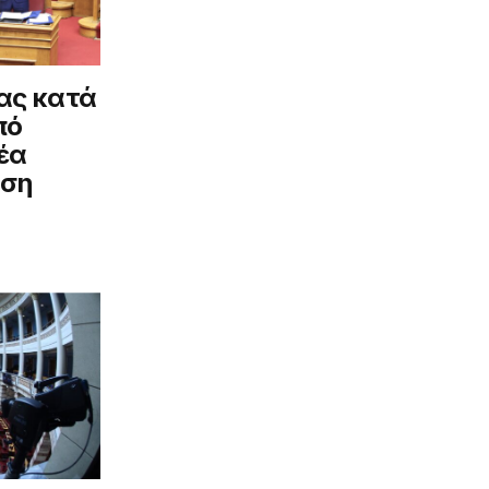
ας κατά
πό
έα
ύση