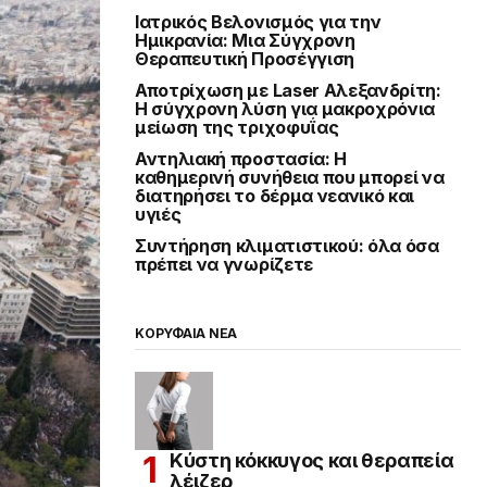
Ιατρικός Βελονισμός για την
Ημικρανία: Μια Σύγχρονη
Θεραπευτική Προσέγγιση
Αποτρίχωση με Laser Αλεξανδρίτη:
Η σύγχρονη λύση για μακροχρόνια
μείωση της τριχοφυΐας
Αντηλιακή προστασία: Η
καθημερινή συνήθεια που μπορεί να
διατηρήσει το δέρμα νεανικό και
υγιές
Συντήρηση κλιματιστικού: όλα όσα
πρέπει να γνωρίζετε
ΚΟΡΥΦΑΙΑ ΝΕΑ
Κύστη κόκκυγος και θεραπεία
λέιζερ