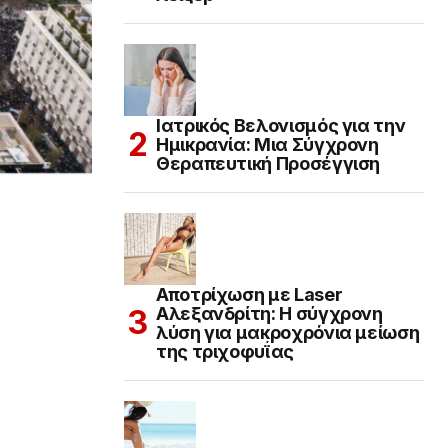
Ιατρικός Βελονισμός για την
Ημικρανία: Μια Σύγχρονη
Θεραπευτική Προσέγγιση
Αποτρίχωση με Laser
Αλεξανδρίτη: Η σύγχρονη
λύση για μακροχρόνια μείωση
της τριχοφυΐας