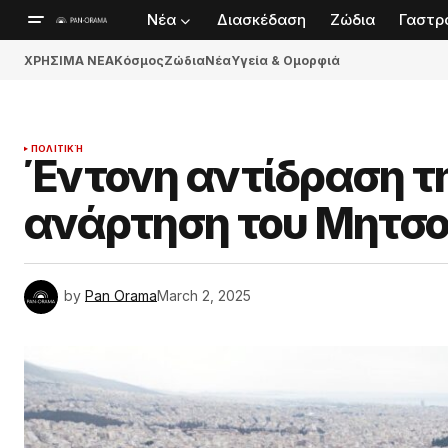
Νέα
Διασκέδαση
Ζώδια
Γαστρ
ΧΡΗΣΙΜΑ ΝΕΑ
Κόσμος
Ζώδια
Νέα
Υγεία & Ομορφιά
ΠΟΛΙΤΙΚΉ
Έντονη αντίδραση τ
ανάρτηση του Μητσ
by
Pan Orama
March 2, 2025