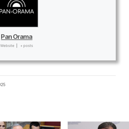
Pan Orama
Website
|
+ posts
025