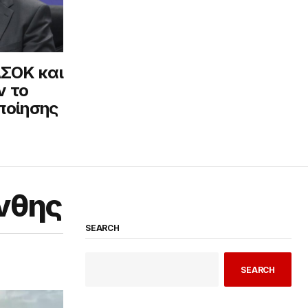
ΣΟΚ και
ν το
ποίησης
νθης
SEARCH
SEARCH