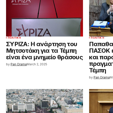
ΠΟΛΙΤΙΚΉ
ΠΟΛΙΤΙΚΉ
ΣΥΡΙΖΑ: Η ανάρτηση του
Παπαθαν
Μητσοτάκη για τα Τέμπη
ΠΑΣΟΚ 
είναι ένα μνημείο θράσους
και παρ
πραγματ
by
Pan Orama
March 2, 2025
Τέμπη
by
Pan Orama
Ma