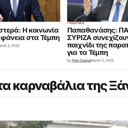
ΠΟΛΙΤΙΚΉ
στερά: Η κοινωνία
Παπαθανάσης: ΠΑ
αφάνεια στα Τέμπη
ΣΥΡΙΖΑ συνεχίζου
παιχνίδι της παρα
rch 2, 2025
για τα Τέμπη
by
Pan Orama
March 2, 2025
τα καρναβάλια της Ξά