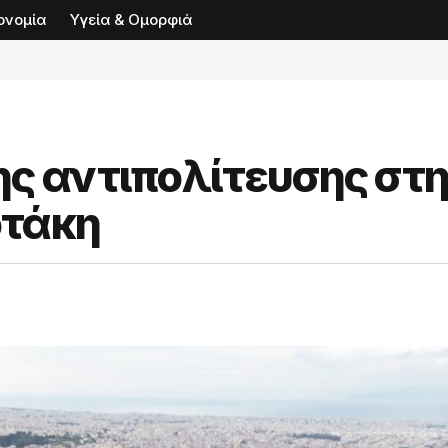
ονομία
Υγεία & Ομορφιά
ης αντιπολίτευσης στ
οτάκη