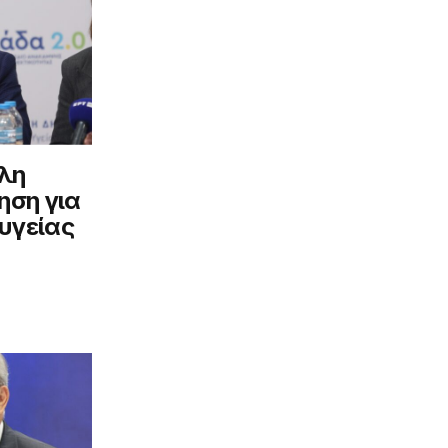
λη
ηση για
υγείας