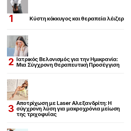
Κύστη κόκκυγος και θεραπεία λέιζερ
Ιατρικός Βελονισμός για την Ημικρανία:
Μια Σύγχρονη Θεραπευτική Προσέγγιση
Αποτρίχωση με Laser Αλεξανδρίτη: Η
σύγχρονη λύση για μακροχρόνια μείωση
της τριχοφυΐας