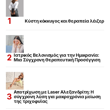
Κύστη κόκκυγος και θεραπεία λέιζερ
Ιατρικός Βελονισμός για την Ημικρανία:
Μια Σύγχρονη Θεραπευτική Προσέγγιση
Αποτρίχωση με Laser Αλεξανδρίτη: Η
σύγχρονη λύση για μακροχρόνια μείωση
της τριχοφυΐας