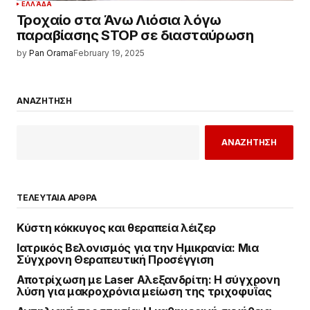
ΕΛΛΆΔΑ
Τροχαίο στα Άνω Λιόσια λόγω
παραβίασης STOP σε διασταύρωση
by
Pan Orama
February 19, 2025
ΑΝΑΖΗΤΗΣΗ
ΑΝΑΖΗΤΗΣΗ
ΤΕΛΕΥΤΑΙΑ ΑΡΘΡΑ
Κύστη κόκκυγος και θεραπεία λέιζερ
Ιατρικός Βελονισμός για την Ημικρανία: Μια
Σύγχρονη Θεραπευτική Προσέγγιση
Αποτρίχωση με Laser Αλεξανδρίτη: Η σύγχρονη
λύση για μακροχρόνια μείωση της τριχοφυΐας