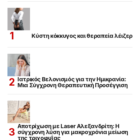
Κύστη κόκκυγος και θεραπεία λέιζερ
Ιατρικός Βελονισμός για την Ημικρανία:
Μια Σύγχρονη Θεραπευτική Προσέγγιση
Αποτρίχωση με Laser Αλεξανδρίτη: Η
σύγχρονη λύση για μακροχρόνια μείωση
της τριχοφυΐας