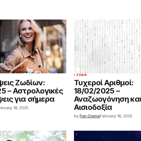
ΖΏΔΙΑ
εις Ζωδίων:
Τυχεροί Αριθμοί:
25 – Αστρολογικές
18/02/2025 –
εις για σήμερα
Αναζωογόνηση κα
Αισιοδοξία
bruary 18, 2025
by
Pan Orama
February 18, 2025