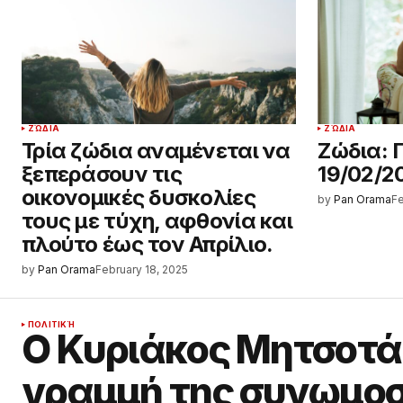
ΖΏΔΙΑ
ΖΏΔΙΑ
Τρία ζώδια αναμένεται να
Ζώδια: 
ξεπεράσουν τις
19/02/2
οικονομικές δυσκολίες
by
Pan Orama
Fe
τους με τύχη, αφθονία και
πλούτο έως τον Απρίλιο.
by
Pan Orama
February 18, 2025
ΠΟΛΙΤΙΚΉ
Ο Κυριάκος Μητσοτά
γραμμή της συνωμοσ