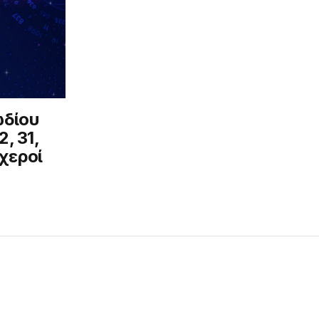
ωδίου
2, 31,
υχεροί