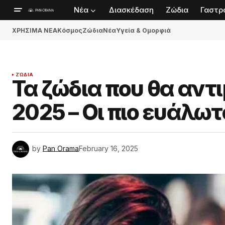
Νέα
Διασκέδαση
Ζώδια
Γαστρ
ΧΡΗΣΙΜΑ ΝΕΑ
Κόσμος
Ζώδια
Νέα
Υγεία & Ομορφιά
ΖΏΔΙΑ
Τα ζώδια που θα αντ
2025 – Οι πιο ευάλωτ
by
Pan Orama
February 16, 2025