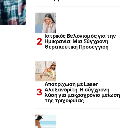
Ιατρικός Βελονισμός για την
Ημικρανία: Μια Σύγχρονη
Θεραπευτική Προσέγγιση
Αποτρίχωση με Laser
Αλεξανδρίτη: Η σύγχρονη
λύση για μακροχρόνια μείωση
της τριχοφυΐας