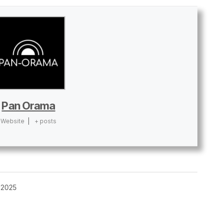
Pan Orama
Website
|
+ posts
 2025