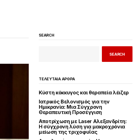
SEARCH
SEARCH
ΤΕΛΕΥΤΑΙΑ ΑΡΘΡΑ
Κύστη κόκκυγος και θεραπεία λέιζερ
Ιατρικός Βελονισμός για την
Ημικρανία: Μια Σύγχρονη
Θεραπευτική Προσέγγιση
Αποτρίχωση με Laser Αλεξανδρίτη:
Η σύγχρονη λύση για μακροχρόνια
μείωση της τριχοφυΐας