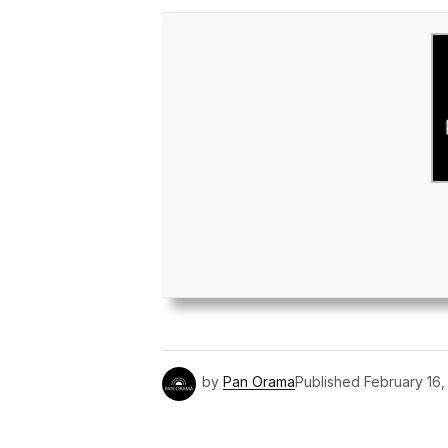
by
Pan Orama
Published
February 16,