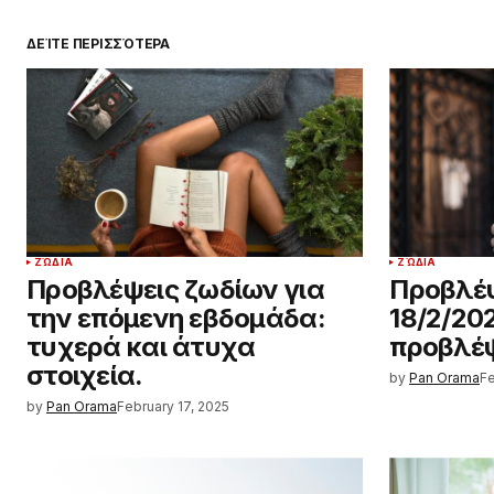
ΔΕΊΤΕ ΠΕΡΙΣΣΌΤΕΡΑ
ΖΏΔΙΑ
ΖΏΔΙΑ
Προβλέψεις ζωδίων για
Προβλέψ
την επόμενη εβδομάδα:
18/2/20
τυχερά και άτυχα
προβλέψ
στοιχεία.
by
Pan Orama
Fe
by
Pan Orama
February 17, 2025