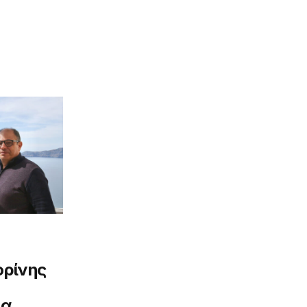
ορίνης
ια