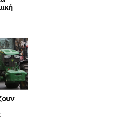
μική
ζουν
α