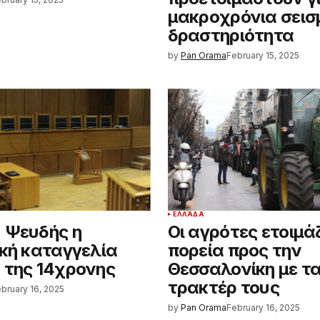
μακροχρόνια σεισ
δραστηριότητα
by
Pan Orama
February 15, 2025
ΕΛΛΆΔΑ
 Ψευδής η
Οι αγρότες ετοιμά
ική καταγγελία
πορεία προς την
 της 14χρονης
Θεσσαλονίκη με τ
τρακτέρ τους
bruary 16, 2025
by
Pan Orama
February 16, 2025