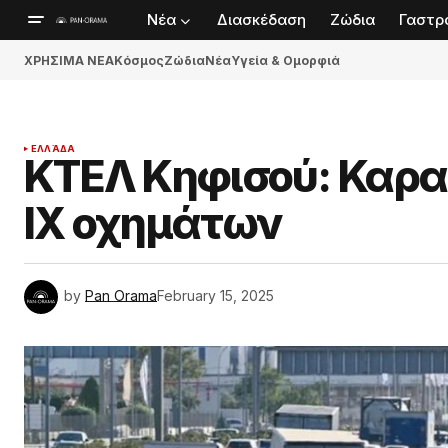
Νέα
Διασκέδαση
Ζώδια
Γαστρ
ΧΡΗΣΙΜΑ ΝΕΑ
Κόσμος
Ζώδια
Νέα
Υγεία & Ομορφιά
ΕΛΛΆΔΑ
ΚΤΕΛ Κηφισού: Καρ
ΙΧ οχημάτων
by
Pan Orama
February 15, 2025