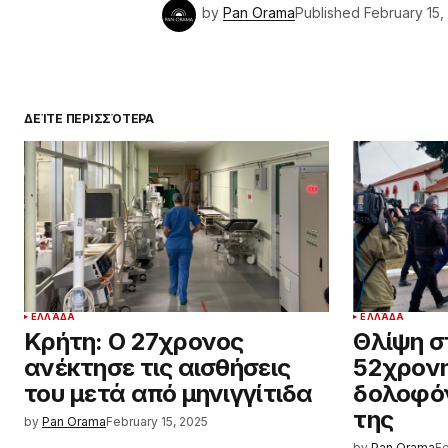
by
Pan Orama
Published
February 15,
ΔΕΊΤΕ ΠΕΡΙΣΣΌΤΕΡΑ
ΕΛΛΆΔΑ
ΕΛΛΆΔΑ
Κρήτη: Ο 27χρονος
Θλίψη σ
ανέκτησε τις αισθήσεις
52χρον
του μετά από μηνιγγίτιδα
δολοφόν
της
by
Pan Orama
February 15, 2025
by
Pan Orama
Fe