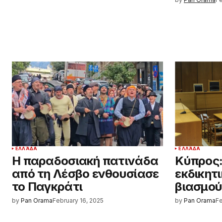
ΕΛΛΆΔΑ
ΕΛΛΆΔΑ
Η παραδοσιακή πατινάδα
Κύπρος:
από τη Λέσβο ενθουσίασε
εκδικητ
το Παγκράτι
βιασμού
by
Pan Orama
February 16, 2025
by
Pan Orama
Fe