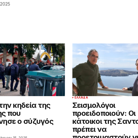
 2025
ΕΛΛΆΔΑ
την κηδεία της
Σεισμολόγοι
ης που
προειδοποιούν: Οι
ησε ο σύζυγός
κάτοικοι της Σαντ
πρέπει να
προετοιμαστούν γ
bruary 15, 2025