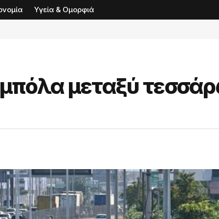
ονομία
Υγεία & Ομορφιά
αμπόλα μεταξύ τεσσά